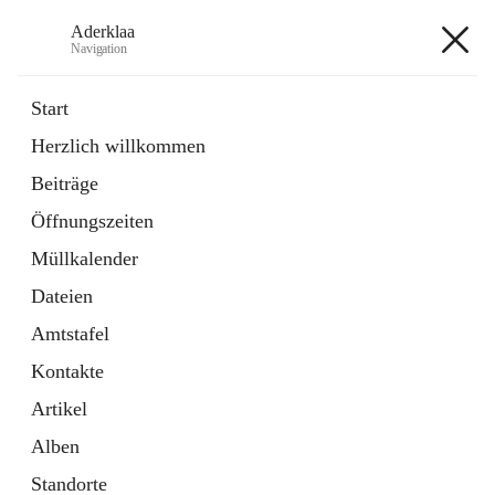
Aderklaa
Navigation
Aderklaa
Start
Herzlich willkommen
Bürgerservice
Beiträge
6 Schnellzugriffe
Öffnungszeiten
Gemeinde
3 Schnellzugriffe
Müllkalender
Dateien
+4
Amtstafel
Kontakte
Artikel
Alben
Hauptadresse
Standorte