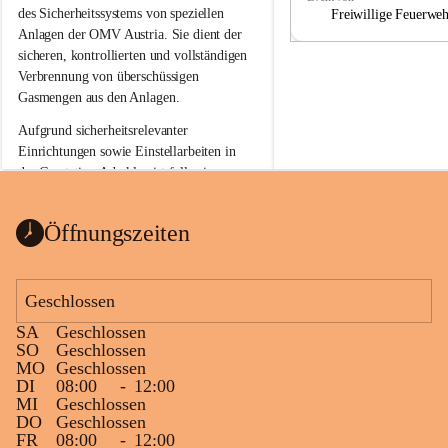
a
a
des Sicherheitssystems von speziellen 
Freiwillige Feuerwe
Anlagen der OMV Austria. Sie dient der 
sicheren, kontrollierten und vollständigen 
Verbrennung von überschüssigen 
Gasmengen aus den Anlagen.
Aufgrund sicherheitsrelevanter 
Einrichtungen sowie Einstellarbeiten in 
der Gasstation Aderklaa ist fallweise 
sichtbarerer Flammenschein an der 
Fackelanlage zu beobachten. In den 
Öffnungszeiten
kommenden Tagen und Wochen wird 
diese gut kontrollierte Flamme sichtbar 
sein.
Geschlossen
Die OMV Austria ist bemüht, für die 
SA
Geschlossen
Bevölkerung ungewohnte, jedoch 
SO
Geschlossen
technisch notwendige Betriebszustände so 
MO
Geschlossen
kurz wie möglich zu halten.
DI
08:00
-
12:00
MI
Geschlossen
Wir bitten daher die umliegende 
DO
Geschlossen
Bevölkerung um Verständnis.
FR
08:00
-
12:00