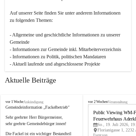
Auf unserer Seite finden Sie un­ter an­de­rem Informationen 
zu folgenden Themen:
- Allgemeine und geschichtliche Informationen zu unserer 
Gemeinde
- Informationen zur Gemeinde inkl. Mitarbeiterverzeichnis
- Informationen zu Politik, politischen Mandataren
- Aktuell laufende und abgeschlossene Projekte
Aktuelle Beiträge
A
A
vor 1 Woche
vor 2 Wochen
Ankündigung
Veranstaltung
d
d
Gemeindeinformation „Fackelbetrieb“
e
e
Public Viewing WM-Fi
Sehr geehrter Herr Bürgermeister,
r
r
Feuerwehrhaus Aderk
k
k
sehr geehrte Gemeindebürger:innen!
So., 19. Juli 2026, 19
l
l
Die Fackel ist ein wichtiger Bestandteil 
a
a
Event von