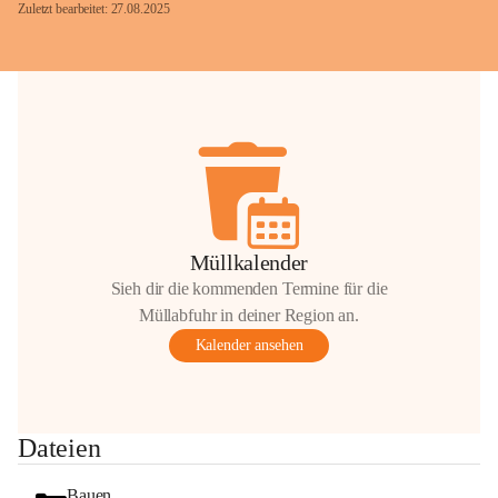
Zuletzt bearbeitet: 27.08.2025
Glück Auf!
OMV Austria Exploration & Production 
GmbH
Anrainerservice
0800 240140
E-Mail: 
anrainer-service@omv.com
Müllkalender
Bei Fragen, Anliegen oder Beschwerden.
Sieh dir die kommenden Termine für die
Müllabfuhr in deiner Region an.
Kalender ansehen
Sehr geehrte Damen und Herren!
Dateien
Die OMV wird im Zuge von 
Wartungsarbeiten
Bauen