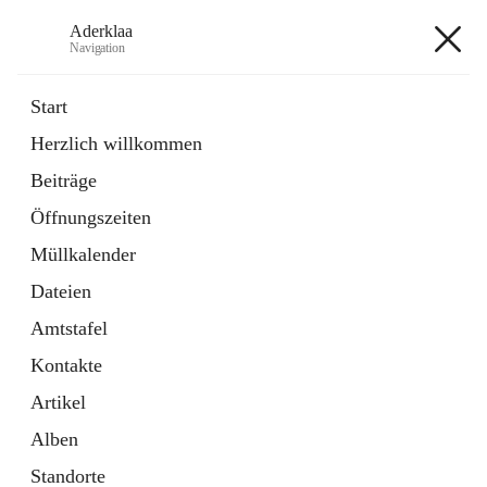
Aderklaa
Navigation
Aderklaa
Start
Herzlich willkommen
Bürgerservice
Beiträge
6 Schnellzugriffe
Öffnungszeiten
Gemeinde
3 Schnellzugriffe
Müllkalender
Dateien
+4
Amtstafel
Kontakte
Artikel
Alben
Hauptadresse
Standorte