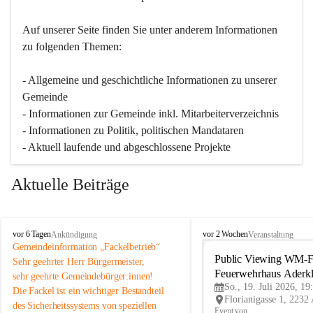
Auf unserer Seite finden Sie un­ter an­de­rem Informationen 
zu folgenden Themen:
- Allgemeine und geschichtliche Informationen zu unserer 
Gemeinde
- Informationen zur Gemeinde inkl. Mitarbeiterverzeichnis
- Informationen zu Politik, politischen Mandataren
- Aktuell laufende und abgeschlossene Projekte
Aktuelle Beiträge
A
A
vor 6 Tagen
vor 2 Wochen
Ankündigung
Veranstaltung
d
d
Gemeindeinformation „Fackelbetrieb“
e
e
Public Viewing WM-Fi
Sehr geehrter Herr Bürgermeister,
r
r
Feuerwehrhaus Aderk
sehr geehrte Gemeindebürger:innen!
k
k
So., 19. Juli 2026, 19
Die Fackel ist ein wichtiger Bestandteil 
l
l
des Sicherheitssystems von speziellen 
a
a
Event von