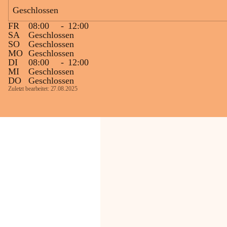
Geschlossen
Die OMV Austria ist bemüht, für die 
FR
08:00
-
12:00
Bevölkerung ungewohnte, jedoch 
SA
Geschlossen
technisch notwendige Betriebszustände so 
SO
Geschlossen
kurz wie möglich zu halten.
MO
Geschlossen
DI
08:00
-
12:00
Wir bitten daher die umliegende 
MI
Geschlossen
Bevölkerung um Verständnis.
DO
Geschlossen
Zuletzt bearbeitet: 27.08.2025
Glück Auf!
OMV Austria Exploration & Production 
GmbH
Anrainerservice
0800 240140
E-Mail: 
anrainer-service@omv.com
Bei Fragen, Anliegen oder Beschwerden.