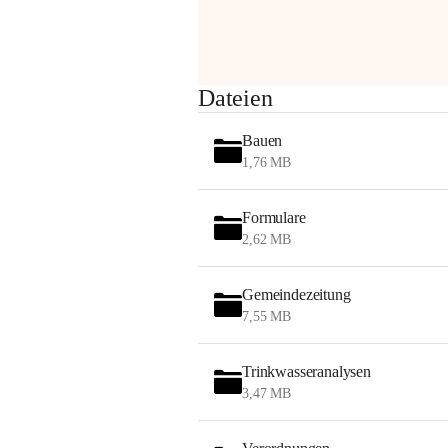
Sehr geehrte Damen und Herren!
Dateien
Die OMV wird im Zuge von 
Bauen
Wartungsarbeiten
1,76 MB
am Montag, 10. August 2026 auf der 
Formulare
Station ADERKLAA Gas abfackeln.
2,62 MB
Es kann zu Geräuschbildung und 
Flammenerscheinungen kommen.
Gemeindezeitung
Mitarbeiter der OMV sind vor Ort und 
7,55 MB
haben alle Sicherheitsvorkehrungen 
getroffen.
Trinkwasseranalysen
Danke für Ihr Verständnis.
3,47 MB
Alarmdienst