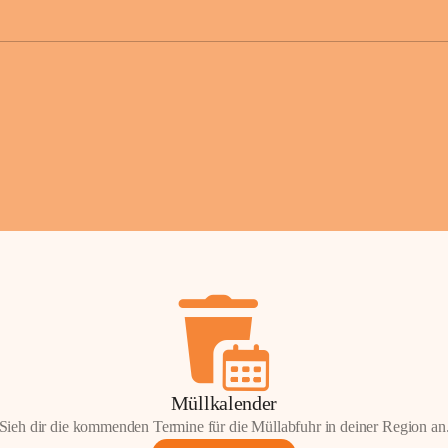
der Gemei
Sollten Sie
erhalten od
Mail tatsä
stammt, kon
Gemeindeam
für Sie.
Vielen Dan
Ihre Mithil
Bernhard 
Bürgermeis
Müllkalender
Sieh dir die kommenden Termine für die Müllabfuhr in deiner Region an