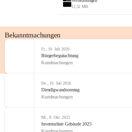
Verordnungen
OMV AustriaExploration & Production 
12,32 MB
GmbH
Protteser Straße 40
2230 Gänserndorf 
Austria
Tel. +43 1 404 40 - 327 15
Bekanntmachungen
Fax +43 1 404 40 - 390 27 
Mailto: 
omv.alarmdienst@kontraktor.at
Fr., 10. Juli 2026
http://www.omv.com
Bürgerbegutachtung
Kundmachungen
Do., 16. Juli 2026
Dirndlgwandsonntag
Kundmachungen
Mi., 8. Okt. 2025
Inventurliste Gebäude 2025
Kundmachungen