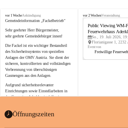
A
A
vor 1 Woche
vor 2 Wochen
Ankündigung
Veranstaltung
d
d
Gemeindeinformation „Fackelbetrieb“
e
e
Public Viewing WM-Fi
Sehr geehrter Herr Bürgermeister,
r
r
Feuerwehrhaus Aderk
k
k
sehr geehrte Gemeindebürger:innen!
So., 19. Juli 2026, 19
l
l
Die Fackel ist ein wichtiger Bestandteil 
a
a
Event von
a
a
des Sicherheitssystems von speziellen 
Freiwillige Feuerwe
Anlagen der OMV Austria. Sie dient der 
sicheren, kontrollierten und vollständigen 
Verbrennung von überschüssigen 
Gasmengen aus den Anlagen.
Aufgrund sicherheitsrelevanter 
Einrichtungen sowie Einstellarbeiten in 
der Gasstation Aderklaa ist fallweise 
sichtbarerer Flammenschein an der 
Fackelanlage zu beobachten. In den 
Öffnungszeiten
kommenden Tagen und Wochen wird 
diese gut kontrollierte Flamme sichtbar 
sein.