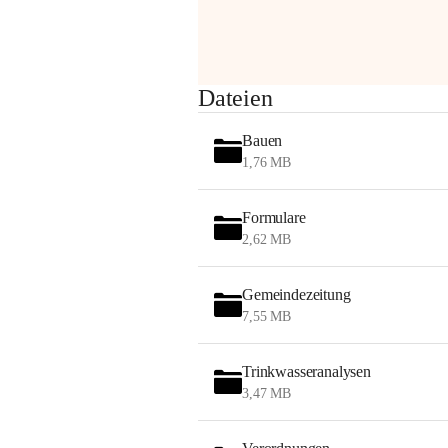
am Montag, 10. August 2026 auf der 
Station ADERKLAA Gas abfackeln.
Es kann zu Geräuschbildung und 
Dateien
Flammenerscheinungen kommen.
Mitarbeiter der OMV sind vor Ort und 
Bauen
haben alle Sicherheitsvorkehrungen 
1,76 MB
getroffen.
Danke für Ihr Verständnis.
Formulare
Alarmdienst
2,62 MB
OMV AustriaExploration & Production 
GmbH
Gemeindezeitung
Protteser Straße 40
7,55 MB
2230 Gänserndorf 
Austria
Tel. +43 1 404 40 - 327 15
Trinkwasseranalysen
Fax +43 1 404 40 - 390 27 
3,47 MB
Mailto: 
omv.alarmdienst@kontraktor.at
http://www.omv.com