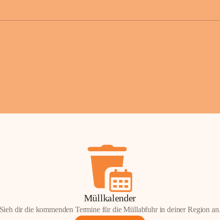
der Gemei
Sollten Sie
erhalten od
Mail tatsä
stammt, kon
Gemeindeam
für Sie.
Vielen Dan
Ihre Mithil
Bernhard 
Bürgermeis
Müllkalender
Sieh dir die kommenden Termine für die Müllabfuhr in deiner Region an