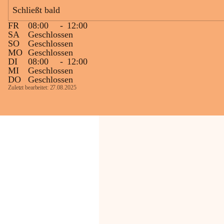
Bevölkerung ungewohnte, jedoch 
Schließt bald
technisch notwendige Betriebszustände so 
kurz wie möglich zu halten.
FR
08:00
-
12:00
Wir bitten daher die umliegende 
SA
Geschlossen
SO
Geschlossen
Bevölkerung um Verständnis.
MO
Geschlossen
DI
08:00
-
12:00
Glück Auf!
MI
Geschlossen
OMV Austria Exploration & Production 
DO
Geschlossen
GmbH
Zuletzt bearbeitet: 27.08.2025
Anrainerservice
0800 240140
E-Mail: 
anrainer-service@omv.com
Bei Fragen, Anliegen oder Beschwerden.
Sehr geehrte Damen und Herren!
Die OMV wird im Zuge von 
Wartungsarbeiten