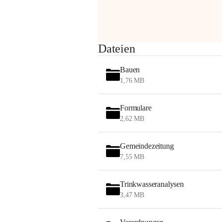
am Montag, 10. August 2026 auf der 
Station ADERKLAA Gas abfackeln.
Es kann zu Geräuschbildung und 
Dateien
Flammenerscheinungen kommen.
Mitarbeiter der OMV sind vor Ort und 
Bauen
haben alle Sicherheitsvorkehrungen 
1,76 MB
getroffen.
Danke für Ihr Verständnis.
Formulare
Alarmdienst
2,62 MB
OMV AustriaExploration & Production 
GmbH
Gemeindezeitung
Protteser Straße 40
7,55 MB
2230 Gänserndorf 
Austria
Tel. +43 1 404 40 - 327 15
Trinkwasseranalysen
Fax +43 1 404 40 - 390 27 
3,47 MB
Mailto: 
omv.alarmdienst@kontraktor.at
http://www.omv.com