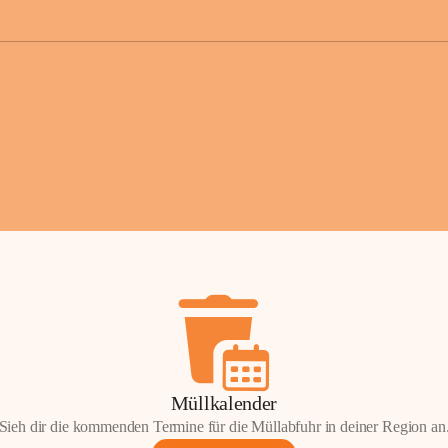
der Gemei
Sollten Sie
erhalten od
Mail tatsä
stammt, kon
Gemeindeam
für Sie.
Vielen Dan
Ihre Mithil
Bernhard 
Bürgermeis
Müllkalender
Sieh dir die kommenden Termine für die Müllabfuhr in deiner Region an