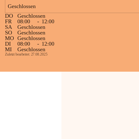
Bevölkerung ungewohnte, jedoch 
Geschlossen
technisch notwendige Betriebszustände so 
kurz wie möglich zu halten.
DO
Geschlossen
Wir bitten daher die umliegende 
FR
08:00
-
12:00
SA
Geschlossen
Bevölkerung um Verständnis.
SO
Geschlossen
MO
Geschlossen
Glück Auf!
DI
08:00
-
12:00
OMV Austria Exploration & Production 
MI
Geschlossen
GmbH
Zuletzt bearbeitet: 27.08.2025
Anrainerservice
0800 240140
E-Mail: 
anrainer-service@omv.com
Bei Fragen, Anliegen oder Beschwerden.
Sehr geehrte Damen und Herren!
Die OMV wird im Zuge von 
Wartungsarbeiten