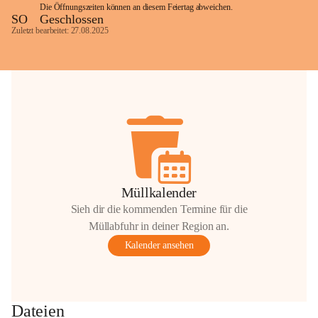
Die Öffnungszeiten können an diesem Feiertag abweichen.
SO
Geschlossen
Zuletzt bearbeitet: 27.08.2025
Glück Auf!
OMV Austria Exploration & Production 
GmbH
Anrainerservice
0800 240140
E-Mail: 
anrainer-service@omv.com
Bei Fragen, Anliegen oder Beschwerden.
Müllkalender
Sieh dir die kommenden Termine für die
Müllabfuhr in deiner Region an.
Kalender ansehen
Sehr geehrte Damen und Herren!
Die OMV wird im Zuge von 
Dateien
Wartungsarbeiten