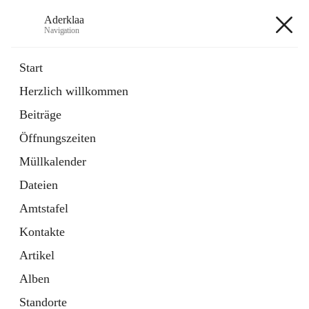
Aderklaa
Navigation
Aderklaa
Start
Herzlich willkommen
Bürgerservice
Beiträge
6 Schnellzugriffe
Öffnungszeiten
Gemeinde
3 Schnellzugriffe
Müllkalender
Dateien
+4
Amtstafel
Kontakte
Artikel
Alben
Hauptadresse
Standorte