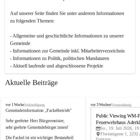
Auf unserer Seite finden Sie un­ter an­de­rem Informationen 
zu folgenden Themen:
- Allgemeine und geschichtliche Informationen zu unserer 
Gemeinde
- Informationen zur Gemeinde inkl. Mitarbeiterverzeichnis
- Informationen zu Politik, politischen Mandataren
- Aktuell laufende und abgeschlossene Projekte
Aktuelle Beiträge
A
A
vor 1 Woche
vor 3 Wochen
Ankündigung
Veranstaltung
d
d
Gemeindeinformation „Fackelbetrieb“
e
e
Public Viewing WM-Fi
Sehr geehrter Herr Bürgermeister,
r
r
Feuerwehrhaus Aderk
k
k
sehr geehrte Gemeindebürger:innen!
So., 19. Juli 2026, 19
l
l
Die Fackel ist ein wichtiger Bestandteil 
a
a
Event von