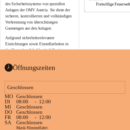
a
a
des Sicherheitssystems von speziellen 
Freiwillige Feuerwe
Anlagen der OMV Austria. Sie dient der 
sicheren, kontrollierten und vollständigen 
Verbrennung von überschüssigen 
Gasmengen aus den Anlagen.
Aufgrund sicherheitsrelevanter 
Einrichtungen sowie Einstellarbeiten in 
der Gasstation Aderklaa ist fallweise 
sichtbarerer Flammenschein an der 
Fackelanlage zu beobachten. In den 
Öffnungszeiten
kommenden Tagen und Wochen wird 
diese gut kontrollierte Flamme sichtbar 
sein.
Geschlossen
Die OMV Austria ist bemüht, für die 
MO
Geschlossen
Bevölkerung ungewohnte, jedoch 
DI
08:00
-
12:00
technisch notwendige Betriebszustände so 
MI
Geschlossen
kurz wie möglich zu halten.
DO
Geschlossen
FR
08:00
-
12:00
Wir bitten daher die umliegende 
SA
Geschlossen
Bevölkerung um Verständnis.
Mariä Himmelfahrt: