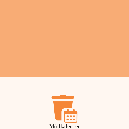
der Gemei
Sollten Sie
erhalten od
Mail tatsä
stammt, kon
Gemeindeam
für Sie.
Vielen Dan
Ihre Mithil
Bernhard 
Bürgermeis
Müllkalender