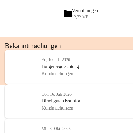
OMV AustriaExploration & Production 
GmbH
Verordnungen
Protteser Straße 40
12,32 MB
2230 Gänserndorf 
Austria
Tel. +43 1 404 40 - 327 15
Fax +43 1 404 40 - 390 27 
Bekanntmachungen
Mailto: 
omv.alarmdienst@kontraktor.at
http://www.omv.com
Fr., 10. Juli 2026
Bürgerbegutachtung
Kundmachungen
Do., 16. Juli 2026
Dirndlgwandsonntag
Kundmachungen
Mi., 8. Okt. 2025