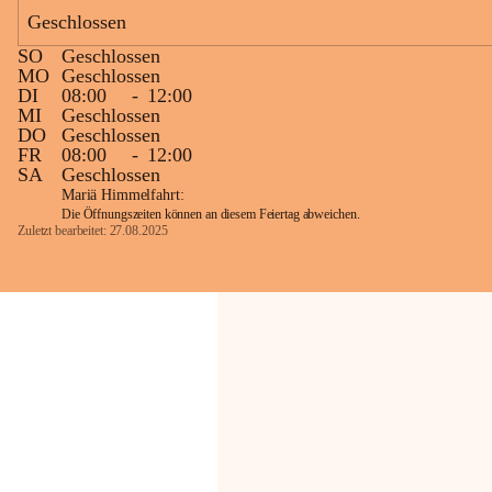
Geschlossen
Die OMV Austria ist bemüht, für die 
SO
Geschlossen
Bevölkerung ungewohnte, jedoch 
MO
Geschlossen
technisch notwendige Betriebszustände so 
DI
08:00
-
12:00
kurz wie möglich zu halten.
MI
Geschlossen
DO
Geschlossen
Wir bitten daher die umliegende 
FR
08:00
-
12:00
Bevölkerung um Verständnis.
SA
Geschlossen
Mariä Himmelfahrt:
Die Öffnungszeiten können an diesem Feiertag abweichen.
Zuletzt bearbeitet: 27.08.2025
Glück Auf!
OMV Austria Exploration & Production 
GmbH
Anrainerservice
0800 240140
E-Mail: 
anrainer-service@omv.com
Bei Fragen, Anliegen oder Beschwerden.