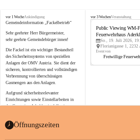
A
A
vor 1 Woche
vor 3 Wochen
Ankündigung
Veranstaltung
d
d
Gemeindeinformation „Fackelbetrieb“
e
e
Public Viewing WM-Fi
Sehr geehrter Herr Bürgermeister,
r
r
Feuerwehrhaus Aderk
k
k
sehr geehrte Gemeindebürger:innen!
So., 19. Juli 2026, 19
l
l
Die Fackel ist ein wichtiger Bestandteil 
a
a
Event von
a
a
des Sicherheitssystems von speziellen 
Freiwillige Feuerwe
Anlagen der OMV Austria. Sie dient der 
sicheren, kontrollierten und vollständigen 
Verbrennung von überschüssigen 
Gasmengen aus den Anlagen.
Aufgrund sicherheitsrelevanter 
Einrichtungen sowie Einstellarbeiten in 
der Gasstation Aderklaa ist fallweise 
sichtbarerer Flammenschein an der 
Fackelanlage zu beobachten. In den 
Öffnungszeiten
kommenden Tagen und Wochen wird 
diese gut kontrollierte Flamme sichtbar 
sein.