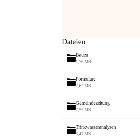
Sehr geehrte Damen und Herren!
Dateien
Die OMV wird im Zuge von 
Wartungsarbeiten
Bauen
am Montag, 10. August 2026 auf der 
1,76 MB
Station ADERKLAA Gas abfackeln.
Formulare
Es kann zu Geräuschbildung und 
2,62 MB
Flammenerscheinungen kommen.
Mitarbeiter der OMV sind vor Ort und 
haben alle Sicherheitsvorkehrungen 
Gemeindezeitung
getroffen.
7,55 MB
Danke für Ihr Verständnis.
Trinkwasseranalysen
Alarmdienst
3,47 MB