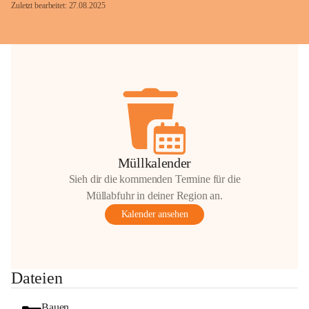
Zuletzt bearbeitet: 27.08.2025
Glück Auf!
OMV Austria Exploration & Production 
GmbH
Anrainerservice
0800 240140
E-Mail: 
anrainer-service@omv.com
Müllkalender
Bei Fragen, Anliegen oder Beschwerden.
Sieh dir die kommenden Termine für die
Müllabfuhr in deiner Region an.
Kalender ansehen
Sehr geehrte Damen und Herren!
Dateien
Die OMV wird im Zuge von 
Wartungsarbeiten
Bauen