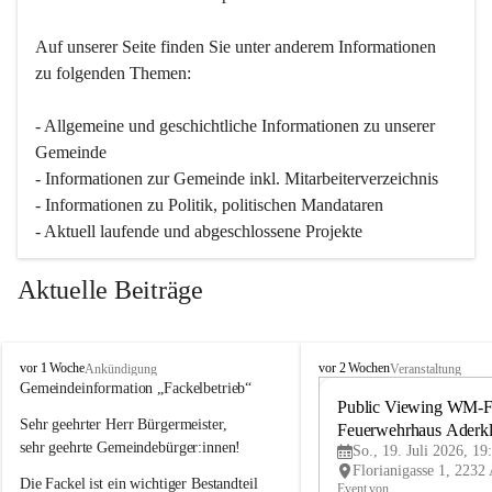
Auf unserer Seite finden Sie un­ter an­de­rem Informationen 
zu folgenden Themen:
- Allgemeine und geschichtliche Informationen zu unserer 
Gemeinde
- Informationen zur Gemeinde inkl. Mitarbeiterverzeichnis
- Informationen zu Politik, politischen Mandataren
- Aktuell laufende und abgeschlossene Projekte
Aktuelle Beiträge
A
A
vor 1 Woche
vor 2 Wochen
Ankündigung
Veranstaltung
d
d
Gemeindeinformation „Fackelbetrieb“
e
e
Public Viewing WM-Fi
Sehr geehrter Herr Bürgermeister,
r
r
Feuerwehrhaus Aderk
k
k
sehr geehrte Gemeindebürger:innen!
So., 19. Juli 2026, 19
l
l
Die Fackel ist ein wichtiger Bestandteil 
a
a
Event von