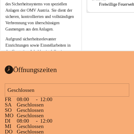
a
a
des Sicherheitssystems von speziellen 
Freiwillige Feuerwe
Anlagen der OMV Austria. Sie dient der 
sicheren, kontrollierten und vollständigen 
Verbrennung von überschüssigen 
Gasmengen aus den Anlagen.
Aufgrund sicherheitsrelevanter 
Einrichtungen sowie Einstellarbeiten in 
der Gasstation Aderklaa ist fallweise 
sichtbarerer Flammenschein an der 
Fackelanlage zu beobachten. In den 
Öffnungszeiten
kommenden Tagen und Wochen wird 
diese gut kontrollierte Flamme sichtbar 
sein.
Geschlossen
Die OMV Austria ist bemüht, für die 
FR
08:00
-
12:00
Bevölkerung ungewohnte, jedoch 
SA
Geschlossen
technisch notwendige Betriebszustände so 
SO
Geschlossen
kurz wie möglich zu halten.
MO
Geschlossen
DI
08:00
-
12:00
Wir bitten daher die umliegende 
MI
Geschlossen
Bevölkerung um Verständnis.
DO
Geschlossen