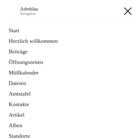
Aderklaa
Navigation
Aderklaa
Start
Herzlich willkommen
Bürgerservice
Beiträge
6 Schnellzugriffe
Öffnungszeiten
Gemeinde
3 Schnellzugriffe
Müllkalender
Dateien
+4
Amtstafel
Kontakte
Artikel
Alben
Hauptadresse
Standorte