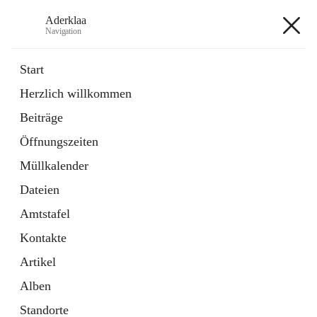
Aderklaa
Navigation
Aderklaa
Start
Herzlich willkommen
Bürgerservice
Beiträge
6 Schnellzugriffe
Öffnungszeiten
Gemeinde
3 Schnellzugriffe
Müllkalender
Dateien
+4
Amtstafel
Kontakte
Artikel
Alben
Hauptadresse
Standorte