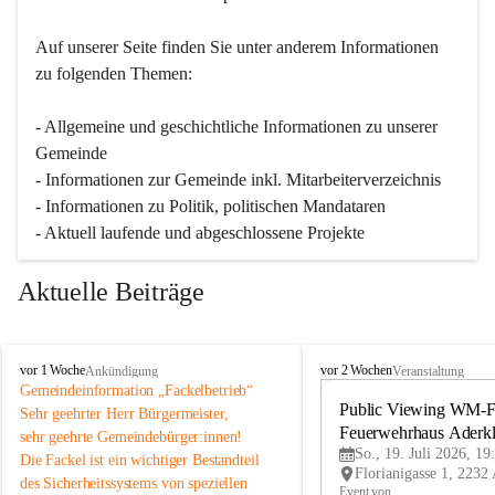
Auf unserer Seite finden Sie un­ter an­de­rem Informationen 
zu folgenden Themen:
- Allgemeine und geschichtliche Informationen zu unserer 
Gemeinde
- Informationen zur Gemeinde inkl. Mitarbeiterverzeichnis
- Informationen zu Politik, politischen Mandataren
- Aktuell laufende und abgeschlossene Projekte
Aktuelle Beiträge
A
A
vor 1 Woche
vor 2 Wochen
Ankündigung
Veranstaltung
d
d
Gemeindeinformation „Fackelbetrieb“
e
e
Public Viewing WM-Fi
Sehr geehrter Herr Bürgermeister,
r
r
Feuerwehrhaus Aderk
sehr geehrte Gemeindebürger:innen!
k
k
So., 19. Juli 2026, 19
Die Fackel ist ein wichtiger Bestandteil 
l
l
des Sicherheitssystems von speziellen 
a
a
Event von