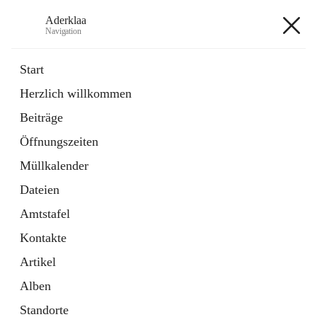
Aderklaa
Navigation
Aderklaa
Start
Herzlich willkommen
Bürgerservice
Beiträge
6 Schnellzugriffe
Öffnungszeiten
Gemeinde
3 Schnellzugriffe
Müllkalender
Dateien
+4
Amtstafel
Kontakte
Artikel
Alben
Hauptadresse
Standorte