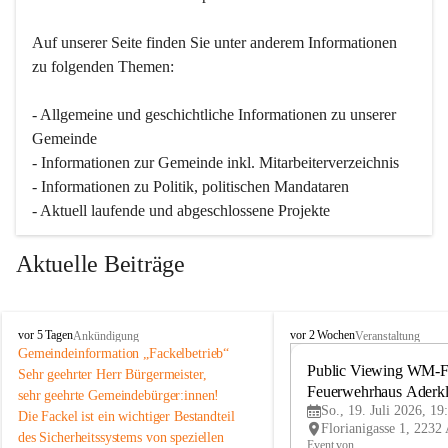
Auf unserer Seite finden Sie un­ter an­de­rem Informationen 
zu folgenden Themen:
- Allgemeine und geschichtliche Informationen zu unserer 
Gemeinde
- Informationen zur Gemeinde inkl. Mitarbeiterverzeichnis
- Informationen zu Politik, politischen Mandataren
- Aktuell laufende und abgeschlossene Projekte
Aktuelle Beiträge
A
A
vor 5 Tagen
vor 2 Wochen
Ankündigung
Veranstaltung
d
d
Gemeindeinformation „Fackelbetrieb“
e
e
Public Viewing WM-Fi
Sehr geehrter Herr Bürgermeister,
r
r
Feuerwehrhaus Aderk
sehr geehrte Gemeindebürger:innen!
k
k
So., 19. Juli 2026, 19
Die Fackel ist ein wichtiger Bestandteil 
l
l
des Sicherheitssystems von speziellen 
a
a
Event von