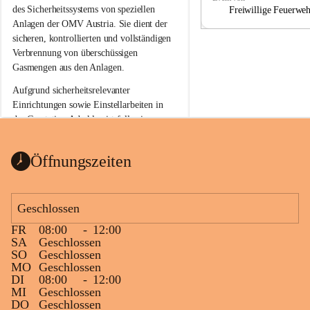
a
a
des Sicherheitssystems von speziellen 
Freiwillige Feuerwe
Anlagen der OMV Austria. Sie dient der 
sicheren, kontrollierten und vollständigen 
Verbrennung von überschüssigen 
Gasmengen aus den Anlagen.
Aufgrund sicherheitsrelevanter 
Einrichtungen sowie Einstellarbeiten in 
der Gasstation Aderklaa ist fallweise 
sichtbarerer Flammenschein an der 
Fackelanlage zu beobachten. In den 
Öffnungszeiten
kommenden Tagen und Wochen wird 
diese gut kontrollierte Flamme sichtbar 
sein.
Geschlossen
Die OMV Austria ist bemüht, für die 
FR
08:00
-
12:00
Bevölkerung ungewohnte, jedoch 
SA
Geschlossen
technisch notwendige Betriebszustände so 
SO
Geschlossen
kurz wie möglich zu halten.
MO
Geschlossen
DI
08:00
-
12:00
Wir bitten daher die umliegende 
MI
Geschlossen
Bevölkerung um Verständnis.
DO
Geschlossen