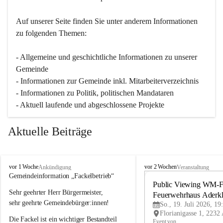
Auf unserer Seite finden Sie un­ter an­de­rem Informationen 
zu folgenden Themen:
- Allgemeine und geschichtliche Informationen zu unserer 
Gemeinde
- Informationen zur Gemeinde inkl. Mitarbeiterverzeichnis
- Informationen zu Politik, politischen Mandataren
- Aktuell laufende und abgeschlossene Projekte
Aktuelle Beiträge
A
A
vor 1 Woche
vor 2 Wochen
Ankündigung
Veranstaltung
d
d
Gemeindeinformation „Fackelbetrieb“
e
e
Public Viewing WM-Fi
Sehr geehrter Herr Bürgermeister,
r
r
Feuerwehrhaus Aderk
k
k
sehr geehrte Gemeindebürger:innen!
So., 19. Juli 2026, 19
l
l
Die Fackel ist ein wichtiger Bestandteil 
a
a
Event von