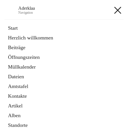
Aderklaa
Navigation
Aderklaa
Start
Herzlich willkommen
Bürgerservice
Beiträge
6 Schnellzugriffe
Öffnungszeiten
Gemeinde
3 Schnellzugriffe
Müllkalender
Dateien
+4
Amtstafel
Kontakte
Artikel
Alben
Hauptadresse
Standorte