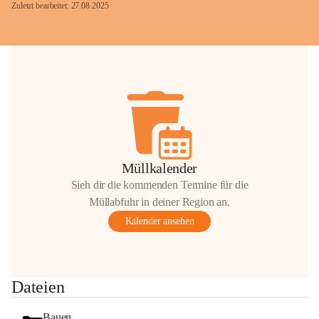
Zuletzt bearbeitet: 27.08.2025
Glück Auf!
OMV Austria Exploration & Production 
GmbH
Anrainerservice
0800 240140
E-Mail: 
anrainer-service@omv.com
Müllkalender
Bei Fragen, Anliegen oder Beschwerden.
Sieh dir die kommenden Termine für die
Müllabfuhr in deiner Region an.
Kalender ansehen
Sehr geehrte Damen und Herren!
Dateien
Die OMV wird im Zuge von 
Wartungsarbeiten
Bauen