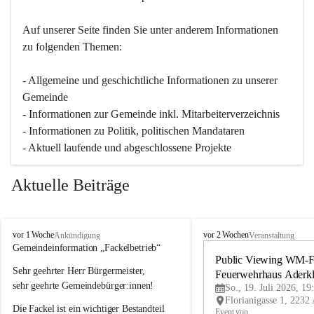
Auf unserer Seite finden Sie un­ter an­de­rem Informationen 
zu folgenden Themen:
- Allgemeine und geschichtliche Informationen zu unserer 
Gemeinde
- Informationen zur Gemeinde inkl. Mitarbeiterverzeichnis
- Informationen zu Politik, politischen Mandataren
- Aktuell laufende und abgeschlossene Projekte
Aktuelle Beiträge
A
A
vor 1 Woche
vor 2 Wochen
Ankündigung
Veranstaltung
d
d
Gemeindeinformation „Fackelbetrieb“
e
e
Public Viewing WM-Fi
Sehr geehrter Herr Bürgermeister,
r
r
Feuerwehrhaus Aderk
k
k
sehr geehrte Gemeindebürger:innen!
So., 19. Juli 2026, 19
l
l
Die Fackel ist ein wichtiger Bestandteil 
a
a
Event von