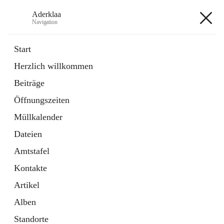
Aderklaa
Navigation
Aderklaa
Start
Herzlich willkommen
Bürgerservice
Beiträge
6 Schnellzugriffe
Öffnungszeiten
Gemeinde
3 Schnellzugriffe
Müllkalender
Dateien
+4
Amtstafel
Kontakte
Artikel
Alben
Hauptadresse
Standorte