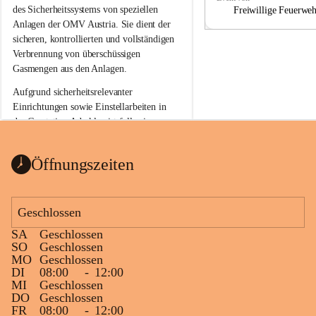
a
a
des Sicherheitssystems von speziellen 
Freiwillige Feuerwe
Anlagen der OMV Austria. Sie dient der 
sicheren, kontrollierten und vollständigen 
Verbrennung von überschüssigen 
Gasmengen aus den Anlagen.
Aufgrund sicherheitsrelevanter 
Einrichtungen sowie Einstellarbeiten in 
der Gasstation Aderklaa ist fallweise 
sichtbarerer Flammenschein an der 
Fackelanlage zu beobachten. In den 
Öffnungszeiten
kommenden Tagen und Wochen wird 
diese gut kontrollierte Flamme sichtbar 
sein.
Geschlossen
Die OMV Austria ist bemüht, für die 
SA
Geschlossen
Bevölkerung ungewohnte, jedoch 
SO
Geschlossen
technisch notwendige Betriebszustände so 
MO
Geschlossen
kurz wie möglich zu halten.
DI
08:00
-
12:00
MI
Geschlossen
Wir bitten daher die umliegende 
DO
Geschlossen
Bevölkerung um Verständnis.
FR
08:00
-
12:00