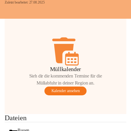
Zuletzt bearbeitet: 27.08.2025
Glück Auf!
OMV Austria Exploration & Production 
GmbH
Anrainerservice
0800 240140
E-Mail: 
anrainer-service@omv.com
Müllkalender
Bei Fragen, Anliegen oder Beschwerden.
Sieh dir die kommenden Termine für die
Müllabfuhr in deiner Region an.
Kalender ansehen
Sehr geehrte Damen und Herren!
Dateien
Die OMV wird im Zuge von 
Wartungsarbeiten
Bauen