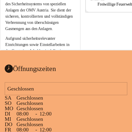
a
a
des Sicherheitssystems von speziellen 
Freiwillige Feuerwe
Anlagen der OMV Austria. Sie dient der 
sicheren, kontrollierten und vollständigen 
Verbrennung von überschüssigen 
Gasmengen aus den Anlagen.
Aufgrund sicherheitsrelevanter 
Einrichtungen sowie Einstellarbeiten in 
der Gasstation Aderklaa ist fallweise 
sichtbarerer Flammenschein an der 
Fackelanlage zu beobachten. In den 
Öffnungszeiten
kommenden Tagen und Wochen wird 
diese gut kontrollierte Flamme sichtbar 
sein.
Geschlossen
Die OMV Austria ist bemüht, für die 
SA
Geschlossen
Bevölkerung ungewohnte, jedoch 
SO
Geschlossen
technisch notwendige Betriebszustände so 
MO
Geschlossen
kurz wie möglich zu halten.
DI
08:00
-
12:00
MI
Geschlossen
Wir bitten daher die umliegende 
DO
Geschlossen
Bevölkerung um Verständnis.
FR
08:00
-
12:00