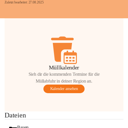
Zuletzt bearbeitet: 27.08.2025
Glück Auf!
OMV Austria Exploration & Production 
GmbH
Anrainerservice
0800 240140
E-Mail: 
anrainer-service@omv.com
Müllkalender
Bei Fragen, Anliegen oder Beschwerden.
Sieh dir die kommenden Termine für die
Müllabfuhr in deiner Region an.
Kalender ansehen
Sehr geehrte Damen und Herren!
Dateien
Die OMV wird im Zuge von 
Wartungsarbeiten
Bauen