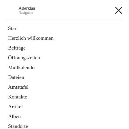
Aderklaa
Navigation
Aderklaa
Start
Herzlich willkommen
Bürgerservice
Beiträge
6 Schnellzugriffe
Öffnungszeiten
Gemeinde
3 Schnellzugriffe
Müllkalender
Dateien
+4
Amtstafel
Kontakte
Artikel
Alben
Hauptadresse
Standorte