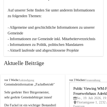
Auf unserer Seite finden Sie un­ter an­de­rem Informationen 
zu folgenden Themen:
- Allgemeine und geschichtliche Informationen zu unserer 
Gemeinde
- Informationen zur Gemeinde inkl. Mitarbeiterverzeichnis
- Informationen zu Politik, politischen Mandataren
- Aktuell laufende und abgeschlossene Projekte
Aktuelle Beiträge
A
A
vor 1 Woche
vor 3 Wochen
Ankündigung
Veranstaltung
d
d
Gemeindeinformation „Fackelbetrieb“
e
e
Public Viewing WM-Fi
Sehr geehrter Herr Bürgermeister,
r
r
Feuerwehrhaus Aderk
k
k
sehr geehrte Gemeindebürger:innen!
So., 19. Juli 2026, 19
l
l
Die Fackel ist ein wichtiger Bestandteil 
a
a
Event von