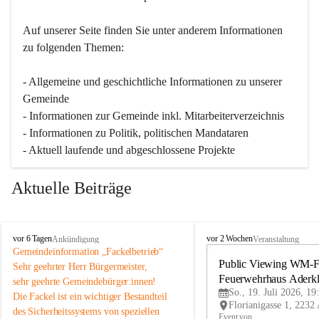
Auf unserer Seite finden Sie un­ter an­de­rem Informationen 
zu folgenden Themen:
- Allgemeine und geschichtliche Informationen zu unserer 
Gemeinde
- Informationen zur Gemeinde inkl. Mitarbeiterverzeichnis
- Informationen zu Politik, politischen Mandataren
- Aktuell laufende und abgeschlossene Projekte
Aktuelle Beiträge
A
A
vor 6 Tagen
vor 2 Wochen
Ankündigung
Veranstaltung
d
d
Gemeindeinformation „Fackelbetrieb“
e
e
Public Viewing WM-Fi
Sehr geehrter Herr Bürgermeister,
r
r
Feuerwehrhaus Aderk
sehr geehrte Gemeindebürger:innen!
k
k
So., 19. Juli 2026, 19
Die Fackel ist ein wichtiger Bestandteil 
l
l
des Sicherheitssystems von speziellen 
a
a
Event von