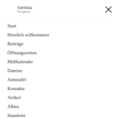
Aderklaa
Navigation
Aderklaa
Start
Herzlich willkommen
Bürgerservice
Beiträge
6 Schnellzugriffe
Öffnungszeiten
Gemeinde
3 Schnellzugriffe
Müllkalender
Dateien
+4
Amtstafel
Kontakte
Artikel
Alben
Hauptadresse
Standorte