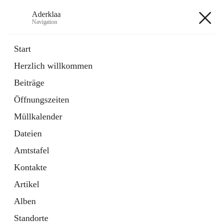
Aderklaa
Navigation
Aderklaa
Start
Herzlich willkommen
Bürgerservice
Beiträge
6 Schnellzugriffe
Öffnungszeiten
Gemeinde
3 Schnellzugriffe
Müllkalender
Dateien
+4
Amtstafel
Kontakte
Artikel
Alben
Hauptadresse
Standorte