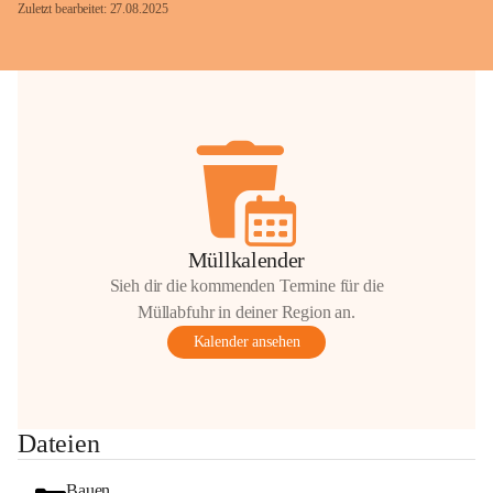
Zuletzt bearbeitet: 27.08.2025
Glück Auf!
OMV Austria Exploration & Production 
GmbH
Anrainerservice
0800 240140
E-Mail: 
anrainer-service@omv.com
Müllkalender
Bei Fragen, Anliegen oder Beschwerden.
Sieh dir die kommenden Termine für die
Müllabfuhr in deiner Region an.
Kalender ansehen
Sehr geehrte Damen und Herren!
Dateien
Die OMV wird im Zuge von 
Wartungsarbeiten
Bauen