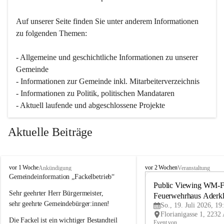
Auf unserer Seite finden Sie un­ter an­de­rem Informationen 
zu folgenden Themen:
- Allgemeine und geschichtliche Informationen zu unserer 
Gemeinde
- Informationen zur Gemeinde inkl. Mitarbeiterverzeichnis
- Informationen zu Politik, politischen Mandataren
- Aktuell laufende und abgeschlossene Projekte
Aktuelle Beiträge
A
A
vor 1 Woche
vor 2 Wochen
Ankündigung
Veranstaltung
d
d
Gemeindeinformation „Fackelbetrieb“
e
e
Public Viewing WM-Fi
Sehr geehrter Herr Bürgermeister,
r
r
Feuerwehrhaus Aderk
k
k
sehr geehrte Gemeindebürger:innen!
So., 19. Juli 2026, 19
l
l
Die Fackel ist ein wichtiger Bestandteil 
a
a
Event von