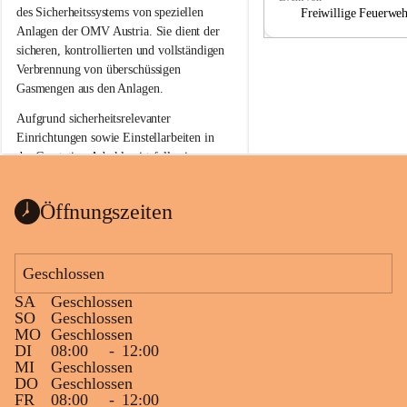
a
a
des Sicherheitssystems von speziellen 
Freiwillige Feuerwe
Anlagen der OMV Austria. Sie dient der 
sicheren, kontrollierten und vollständigen 
Verbrennung von überschüssigen 
Gasmengen aus den Anlagen.
Aufgrund sicherheitsrelevanter 
Einrichtungen sowie Einstellarbeiten in 
der Gasstation Aderklaa ist fallweise 
sichtbarerer Flammenschein an der 
Fackelanlage zu beobachten. In den 
Öffnungszeiten
kommenden Tagen und Wochen wird 
diese gut kontrollierte Flamme sichtbar 
sein.
Geschlossen
Die OMV Austria ist bemüht, für die 
SA
Geschlossen
Bevölkerung ungewohnte, jedoch 
SO
Geschlossen
technisch notwendige Betriebszustände so 
MO
Geschlossen
kurz wie möglich zu halten.
DI
08:00
-
12:00
MI
Geschlossen
Wir bitten daher die umliegende 
DO
Geschlossen
Bevölkerung um Verständnis.
FR
08:00
-
12:00