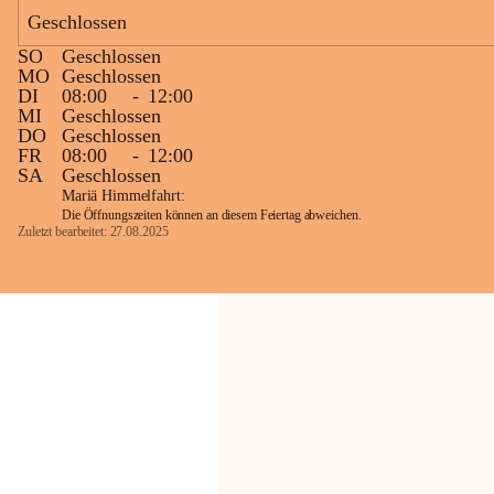
Geschlossen
Die OMV Austria ist bemüht, für die 
SO
Geschlossen
Bevölkerung ungewohnte, jedoch 
MO
Geschlossen
technisch notwendige Betriebszustände so 
DI
08:00
-
12:00
kurz wie möglich zu halten.
MI
Geschlossen
DO
Geschlossen
Wir bitten daher die umliegende 
FR
08:00
-
12:00
Bevölkerung um Verständnis.
SA
Geschlossen
Mariä Himmelfahrt:
Die Öffnungszeiten können an diesem Feiertag abweichen.
Zuletzt bearbeitet: 27.08.2025
Glück Auf!
OMV Austria Exploration & Production 
GmbH
Anrainerservice
0800 240140
E-Mail: 
anrainer-service@omv.com
Bei Fragen, Anliegen oder Beschwerden.