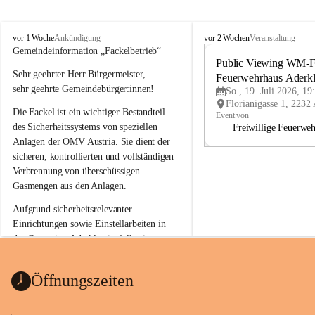
A
A
vor 1 Woche
vor 2 Wochen
Ankündigung
Veranstaltung
d
d
Gemeindeinformation „Fackelbetrieb“
e
e
Public Viewing WM-Fi
Sehr geehrter Herr Bürgermeister,
r
r
Feuerwehrhaus Aderk
k
k
sehr geehrte Gemeindebürger:innen!
So., 19. Juli 2026, 19
l
l
Die Fackel ist ein wichtiger Bestandteil 
a
a
Event von
a
a
des Sicherheitssystems von speziellen 
Freiwillige Feuerwe
Anlagen der OMV Austria. Sie dient der 
sicheren, kontrollierten und vollständigen 
Verbrennung von überschüssigen 
Gasmengen aus den Anlagen.
Aufgrund sicherheitsrelevanter 
Einrichtungen sowie Einstellarbeiten in 
der Gasstation Aderklaa ist fallweise 
sichtbarerer Flammenschein an der 
Fackelanlage zu beobachten. In den 
Öffnungszeiten
kommenden Tagen und Wochen wird 
diese gut kontrollierte Flamme sichtbar 
sein.