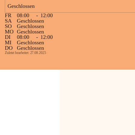
Geschlossen
Die OMV Austria ist bemüht, für die 
FR
08:00
-
12:00
Bevölkerung ungewohnte, jedoch 
SA
Geschlossen
technisch notwendige Betriebszustände so 
SO
Geschlossen
kurz wie möglich zu halten.
MO
Geschlossen
DI
08:00
-
12:00
Wir bitten daher die umliegende 
MI
Geschlossen
Bevölkerung um Verständnis.
DO
Geschlossen
Zuletzt bearbeitet: 27.08.2025
Glück Auf!
OMV Austria Exploration & Production 
GmbH
Anrainerservice
0800 240140
E-Mail: 
anrainer-service@omv.com
Bei Fragen, Anliegen oder Beschwerden.