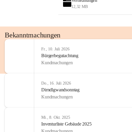
Verordnungen
OMV AustriaExploration & Production 
12,32 MB
GmbH
Protteser Straße 40
2230 Gänserndorf 
Austria
Tel. +43 1 404 40 - 327 15
Bekanntmachungen
Fax +43 1 404 40 - 390 27 
Mailto: 
omv.alarmdienst@kontraktor.at
Fr., 10. Juli 2026
http://www.omv.com
Bürgerbegutachtung
Kundmachungen
Do., 16. Juli 2026
Dirndlgwandsonntag
Kundmachungen
Mi., 8. Okt. 2025
Inventurliste Gebäude 2025
Kundmachungen