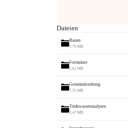
Sehr geehrte Damen und Herren!
Dateien
Die OMV wird im Zuge von 
Bauen
Wartungsarbeiten
1,76 MB
am Montag, 10. August 2026 auf der 
Formulare
Station ADERKLAA Gas abfackeln.
2,62 MB
Es kann zu Geräuschbildung und 
Flammenerscheinungen kommen.
Gemeindezeitung
Mitarbeiter der OMV sind vor Ort und 
7,55 MB
haben alle Sicherheitsvorkehrungen 
getroffen.
Trinkwasseranalysen
Danke für Ihr Verständnis.
3,47 MB
Alarmdienst