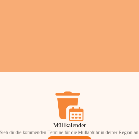
der Gemei
Sollten Sie
erhalten od
Mail tatsä
stammt, kon
Gemeindeam
für Sie.
Vielen Dan
Ihre Mithil
Bernhard 
Bürgermeis
Müllkalender
Sieh dir die kommenden Termine für die Müllabfuhr in deiner Region an