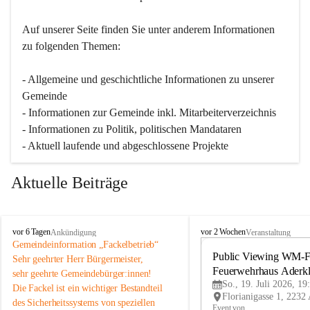
Auf unserer Seite finden Sie un­ter an­de­rem Informationen 
zu folgenden Themen:
- Allgemeine und geschichtliche Informationen zu unserer 
Gemeinde
- Informationen zur Gemeinde inkl. Mitarbeiterverzeichnis
- Informationen zu Politik, politischen Mandataren
- Aktuell laufende und abgeschlossene Projekte
Aktuelle Beiträge
A
A
vor 6 Tagen
vor 2 Wochen
Ankündigung
Veranstaltung
d
d
Gemeindeinformation „Fackelbetrieb“
e
e
Public Viewing WM-Fi
Sehr geehrter Herr Bürgermeister,
r
r
Feuerwehrhaus Aderk
sehr geehrte Gemeindebürger:innen!
k
k
So., 19. Juli 2026, 19
Die Fackel ist ein wichtiger Bestandteil 
l
l
des Sicherheitssystems von speziellen 
a
a
Event von