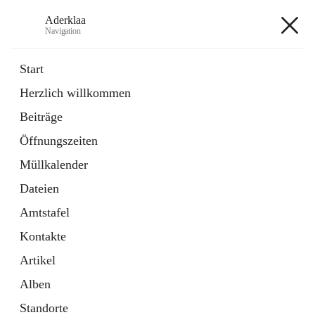
Aderklaa
Navigation
Aderklaa
Start
Herzlich willkommen
Bürgerservice
Beiträge
6 Schnellzugriffe
Öffnungszeiten
Gemeinde
3 Schnellzugriffe
Müllkalender
Dateien
+4
Amtstafel
Kontakte
Artikel
Alben
Hauptadresse
Standorte