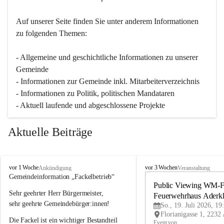
Auf unserer Seite finden Sie un­ter an­de­rem Informationen 
zu folgenden Themen:
- Allgemeine und geschichtliche Informationen zu unserer 
Gemeinde
- Informationen zur Gemeinde inkl. Mitarbeiterverzeichnis
- Informationen zu Politik, politischen Mandataren
- Aktuell laufende und abgeschlossene Projekte
Aktuelle Beiträge
A
A
vor 1 Woche
vor 3 Wochen
Ankündigung
Veranstaltung
d
d
Gemeindeinformation „Fackelbetrieb“
e
e
Public Viewing WM-Fi
Sehr geehrter Herr Bürgermeister,
r
r
Feuerwehrhaus Aderk
k
k
sehr geehrte Gemeindebürger:innen!
So., 19. Juli 2026, 19
l
l
Die Fackel ist ein wichtiger Bestandteil 
a
a
Event von