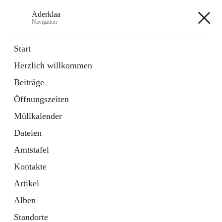
Aderklaa
Navigation
Aderklaa
Start
Herzlich willkommen
Bürgerservice
Beiträge
6 Schnellzugriffe
Öffnungszeiten
Gemeinde
3 Schnellzugriffe
Müllkalender
Dateien
+4
Amtstafel
Kontakte
Artikel
Alben
Hauptadresse
Standorte