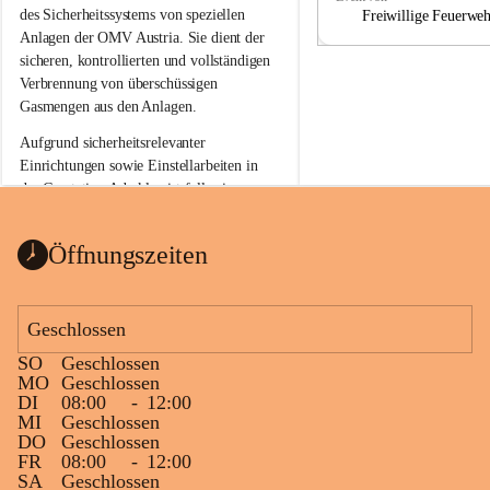
a
a
des Sicherheitssystems von speziellen 
Freiwillige Feuerwe
Anlagen der OMV Austria. Sie dient der 
sicheren, kontrollierten und vollständigen 
Verbrennung von überschüssigen 
Gasmengen aus den Anlagen.
Aufgrund sicherheitsrelevanter 
Einrichtungen sowie Einstellarbeiten in 
der Gasstation Aderklaa ist fallweise 
sichtbarerer Flammenschein an der 
Fackelanlage zu beobachten. In den 
Öffnungszeiten
kommenden Tagen und Wochen wird 
diese gut kontrollierte Flamme sichtbar 
sein.
Geschlossen
Die OMV Austria ist bemüht, für die 
SO
Geschlossen
Bevölkerung ungewohnte, jedoch 
MO
Geschlossen
technisch notwendige Betriebszustände so 
DI
08:00
-
12:00
kurz wie möglich zu halten.
MI
Geschlossen
DO
Geschlossen
Wir bitten daher die umliegende 
FR
08:00
-
12:00
Bevölkerung um Verständnis.
SA
Geschlossen