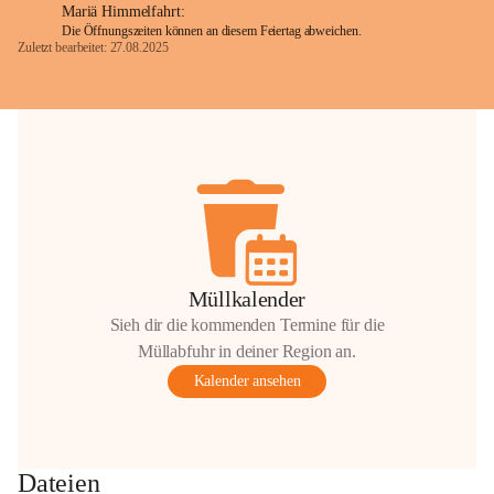
Mariä Himmelfahrt:
Die Öffnungszeiten können an diesem Feiertag abweichen.
Zuletzt bearbeitet: 27.08.2025
Glück Auf!
OMV Austria Exploration & Production 
GmbH
Anrainerservice
0800 240140
E-Mail: 
anrainer-service@omv.com
Bei Fragen, Anliegen oder Beschwerden.
Müllkalender
Sieh dir die kommenden Termine für die
Müllabfuhr in deiner Region an.
Kalender ansehen
Sehr geehrte Damen und Herren!
Die OMV wird im Zuge von 
Dateien
Wartungsarbeiten