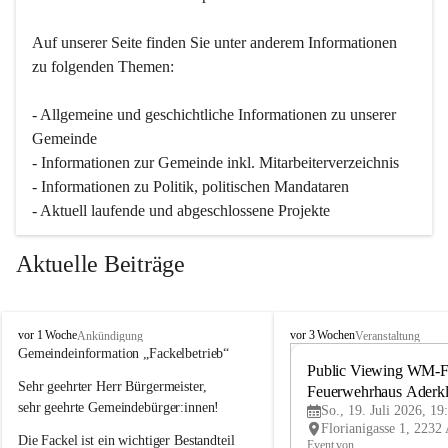
Auf unserer Seite finden Sie un­ter an­de­rem Informationen 
zu folgenden Themen:
- Allgemeine und geschichtliche Informationen zu unserer 
Gemeinde
- Informationen zur Gemeinde inkl. Mitarbeiterverzeichnis
- Informationen zu Politik, politischen Mandataren
- Aktuell laufende und abgeschlossene Projekte
Aktuelle Beiträge
A
A
vor 1 Woche
vor 3 Wochen
Ankündigung
Veranstaltung
d
d
Gemeindeinformation „Fackelbetrieb“
e
e
Public Viewing WM-Fi
Sehr geehrter Herr Bürgermeister,
r
r
Feuerwehrhaus Aderk
k
k
sehr geehrte Gemeindebürger:innen!
So., 19. Juli 2026, 19
l
l
Die Fackel ist ein wichtiger Bestandteil 
a
a
Event von