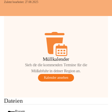
Zuletzt bearbeitet: 27.08.2025
Glück Auf!
OMV Austria Exploration & Production 
GmbH
Anrainerservice
0800 240140
E-Mail: 
anrainer-service@omv.com
Müllkalender
Bei Fragen, Anliegen oder Beschwerden.
Sieh dir die kommenden Termine für die
Müllabfuhr in deiner Region an.
Kalender ansehen
Sehr geehrte Damen und Herren!
Dateien
Die OMV wird im Zuge von 
Wartungsarbeiten
Bauen