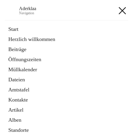
Aderklaa
Navigation
Aderklaa
Start
Herzlich willkommen
Bürgerservice
Beiträge
6 Schnellzugriffe
Öffnungszeiten
Gemeinde
3 Schnellzugriffe
Müllkalender
Dateien
+4
Amtstafel
Kontakte
Artikel
Alben
Hauptadresse
Standorte