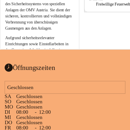
a
a
des Sicherheitssystems von speziellen 
Freiwillige Feuerwe
Anlagen der OMV Austria. Sie dient der 
sicheren, kontrollierten und vollständigen 
Verbrennung von überschüssigen 
Gasmengen aus den Anlagen.
Aufgrund sicherheitsrelevanter 
Einrichtungen sowie Einstellarbeiten in 
der Gasstation Aderklaa ist fallweise 
sichtbarerer Flammenschein an der 
Fackelanlage zu beobachten. In den 
Öffnungszeiten
kommenden Tagen und Wochen wird 
diese gut kontrollierte Flamme sichtbar 
sein.
Geschlossen
Die OMV Austria ist bemüht, für die 
SA
Geschlossen
Bevölkerung ungewohnte, jedoch 
SO
Geschlossen
technisch notwendige Betriebszustände so 
MO
Geschlossen
kurz wie möglich zu halten.
DI
08:00
-
12:00
MI
Geschlossen
Wir bitten daher die umliegende 
DO
Geschlossen
Bevölkerung um Verständnis.
FR
08:00
-
12:00