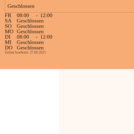
Geschlossen
Die OMV Austria ist bemüht, für die 
FR
08:00
-
12:00
Bevölkerung ungewohnte, jedoch 
SA
Geschlossen
technisch notwendige Betriebszustände so 
SO
Geschlossen
kurz wie möglich zu halten.
MO
Geschlossen
DI
08:00
-
12:00
Wir bitten daher die umliegende 
MI
Geschlossen
Bevölkerung um Verständnis.
DO
Geschlossen
Zuletzt bearbeitet: 27.08.2025
Glück Auf!
OMV Austria Exploration & Production 
GmbH
Anrainerservice
0800 240140
E-Mail: 
anrainer-service@omv.com
Bei Fragen, Anliegen oder Beschwerden.