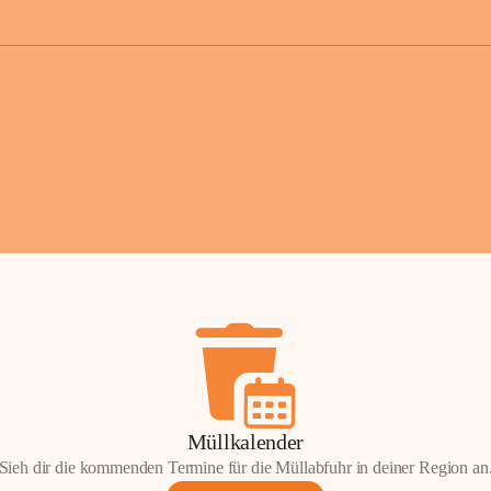
der Gemei
Sollten Sie
erhalten od
Mail tatsä
stammt, kon
Gemeindeam
für Sie.
Vielen Dan
Ihre Mithil
Bernhard 
Bürgermeis
Müllkalender
Sieh dir die kommenden Termine für die Müllabfuhr in deiner Region an