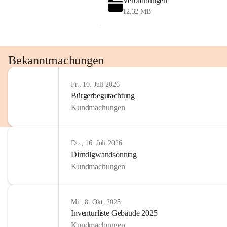
Verordnungen
OMV AustriaExploration & Production 
12,32 MB
GmbH
Protteser Straße 40
2230 Gänserndorf 
Austria
Tel. +43 1 404 40 - 327 15
Bekanntmachungen
Fax +43 1 404 40 - 390 27 
Mailto: 
omv.alarmdienst@kontraktor.at
Fr., 10. Juli 2026
http://www.omv.com
Bürgerbegutachtung
Kundmachungen
Do., 16. Juli 2026
Dirndlgwandsonntag
Kundmachungen
Mi., 8. Okt. 2025
Inventurliste Gebäude 2025
Kundmachungen