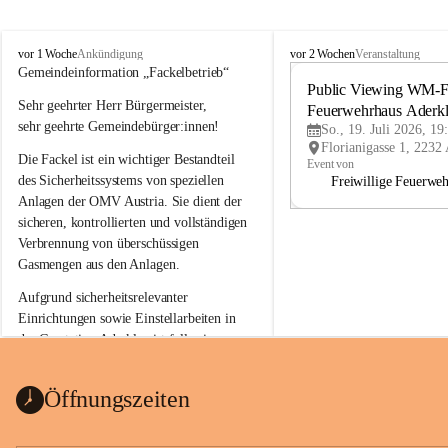
A
A
vor 1 Woche
vor 2 Wochen
Ankündigung
Veranstaltung
d
d
Gemeindeinformation „Fackelbetrieb“
e
e
Public Viewing WM-Fi
Sehr geehrter Herr Bürgermeister,
r
r
Feuerwehrhaus Aderk
k
k
sehr geehrte Gemeindebürger:innen!
So., 19. Juli 2026, 19
l
l
Die Fackel ist ein wichtiger Bestandteil 
a
a
Event von
a
a
des Sicherheitssystems von speziellen 
Freiwillige Feuerwe
Anlagen der OMV Austria. Sie dient der 
sicheren, kontrollierten und vollständigen 
Verbrennung von überschüssigen 
Gasmengen aus den Anlagen.
Aufgrund sicherheitsrelevanter 
Einrichtungen sowie Einstellarbeiten in 
der Gasstation Aderklaa ist fallweise 
sichtbarerer Flammenschein an der 
Fackelanlage zu beobachten. In den 
Öffnungszeiten
kommenden Tagen und Wochen wird 
diese gut kontrollierte Flamme sichtbar 
sein.