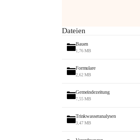
Sehr geehrte Damen und Herren!
Dateien
Die OMV wird im Zuge von 
Bauen
Wartungsarbeiten
1,76 MB
am Montag, 10. August 2026 auf der 
Formulare
Station ADERKLAA Gas abfackeln.
2,62 MB
Es kann zu Geräuschbildung und 
Flammenerscheinungen kommen.
Gemeindezeitung
Mitarbeiter der OMV sind vor Ort und 
7,55 MB
haben alle Sicherheitsvorkehrungen 
getroffen.
Trinkwasseranalysen
Danke für Ihr Verständnis.
3,47 MB
Alarmdienst