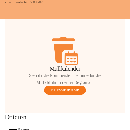
Zuletzt bearbeitet: 27.08.2025
Glück Auf!
OMV Austria Exploration & Production 
GmbH
Anrainerservice
0800 240140
E-Mail: 
anrainer-service@omv.com
Müllkalender
Bei Fragen, Anliegen oder Beschwerden.
Sieh dir die kommenden Termine für die
Müllabfuhr in deiner Region an.
Kalender ansehen
Sehr geehrte Damen und Herren!
Dateien
Die OMV wird im Zuge von 
Wartungsarbeiten
Bauen