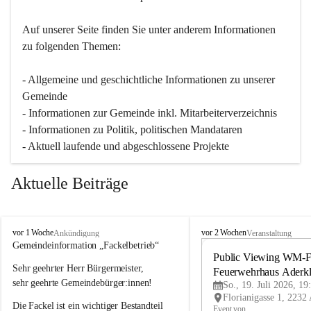
Auf unserer Seite finden Sie un­ter an­de­rem Informationen 
zu folgenden Themen:
- Allgemeine und geschichtliche Informationen zu unserer 
Gemeinde
- Informationen zur Gemeinde inkl. Mitarbeiterverzeichnis
- Informationen zu Politik, politischen Mandataren
- Aktuell laufende und abgeschlossene Projekte
Aktuelle Beiträge
A
A
vor 1 Woche
vor 2 Wochen
Ankündigung
Veranstaltung
d
d
Gemeindeinformation „Fackelbetrieb“
e
e
Public Viewing WM-Fi
Sehr geehrter Herr Bürgermeister,
r
r
Feuerwehrhaus Aderk
k
k
sehr geehrte Gemeindebürger:innen!
So., 19. Juli 2026, 19
l
l
Die Fackel ist ein wichtiger Bestandteil 
a
a
Event von