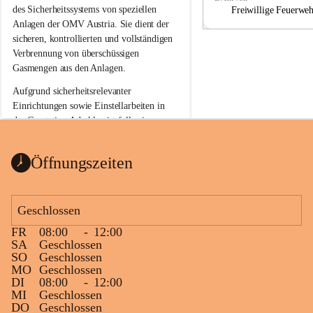
a
a
des Sicherheitssystems von speziellen 
Freiwillige Feuerwe
Anlagen der OMV Austria. Sie dient der 
sicheren, kontrollierten und vollständigen 
Verbrennung von überschüssigen 
Gasmengen aus den Anlagen.
Aufgrund sicherheitsrelevanter 
Einrichtungen sowie Einstellarbeiten in 
der Gasstation Aderklaa ist fallweise 
sichtbarerer Flammenschein an der 
Fackelanlage zu beobachten. In den 
Öffnungszeiten
kommenden Tagen und Wochen wird 
diese gut kontrollierte Flamme sichtbar 
sein.
Geschlossen
Die OMV Austria ist bemüht, für die 
FR
08:00
-
12:00
Bevölkerung ungewohnte, jedoch 
SA
Geschlossen
technisch notwendige Betriebszustände so 
SO
Geschlossen
kurz wie möglich zu halten.
MO
Geschlossen
DI
08:00
-
12:00
Wir bitten daher die umliegende 
MI
Geschlossen
Bevölkerung um Verständnis.
DO
Geschlossen