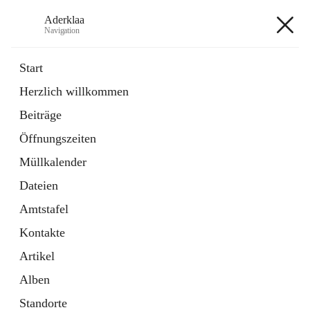
Aderklaa
Navigation
Aderklaa
Start
Herzlich willkommen
Bürgerservice
Beiträge
6 Schnellzugriffe
Öffnungszeiten
Gemeinde
3 Schnellzugriffe
Müllkalender
Dateien
+4
Amtstafel
Kontakte
Artikel
Alben
Hauptadresse
Standorte