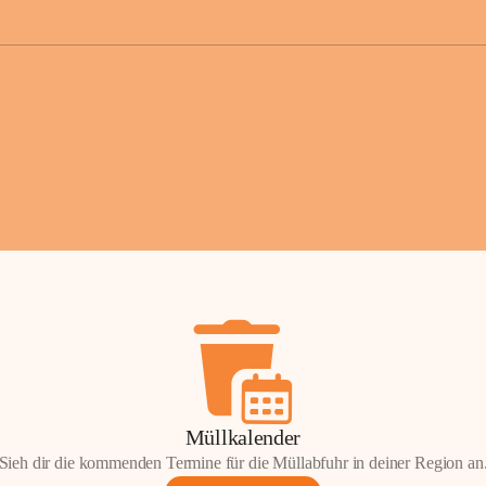
der Gemei
Sollten Sie
erhalten od
Mail tatsä
stammt, kon
Gemeindeam
für Sie.
Vielen Dan
Ihre Mithil
Bernhard 
Bürgermeis
Müllkalender
Sieh dir die kommenden Termine für die Müllabfuhr in deiner Region an