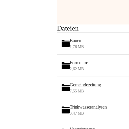
am Montag, 10. August 2026 auf der 
Station ADERKLAA Gas abfackeln.
Es kann zu Geräuschbildung und 
Dateien
Flammenerscheinungen kommen.
Mitarbeiter der OMV sind vor Ort und 
Bauen
haben alle Sicherheitsvorkehrungen 
1,76 MB
getroffen.
Danke für Ihr Verständnis.
Formulare
Alarmdienst
2,62 MB
OMV AustriaExploration & Production 
GmbH
Gemeindezeitung
Protteser Straße 40
7,55 MB
2230 Gänserndorf 
Austria
Tel. +43 1 404 40 - 327 15
Trinkwasseranalysen
Fax +43 1 404 40 - 390 27 
3,47 MB
Mailto: 
omv.alarmdienst@kontraktor.at
http://www.omv.com