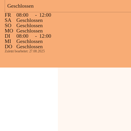
Bevölkerung ungewohnte, jedoch 
Geschlossen
technisch notwendige Betriebszustände so 
kurz wie möglich zu halten.
FR
08:00
-
12:00
Wir bitten daher die umliegende 
SA
Geschlossen
SO
Geschlossen
Bevölkerung um Verständnis.
MO
Geschlossen
DI
08:00
-
12:00
Glück Auf!
MI
Geschlossen
OMV Austria Exploration & Production 
DO
Geschlossen
GmbH
Zuletzt bearbeitet: 27.08.2025
Anrainerservice
0800 240140
E-Mail: 
anrainer-service@omv.com
Bei Fragen, Anliegen oder Beschwerden.
Sehr geehrte Damen und Herren!
Die OMV wird im Zuge von 
Wartungsarbeiten