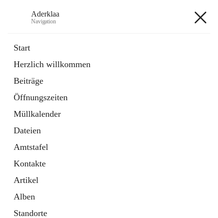
Aderklaa
Navigation
Aderklaa
Start
Herzlich willkommen
Bürgerservice
Beiträge
6 Schnellzugriffe
Öffnungszeiten
Gemeinde
3 Schnellzugriffe
Müllkalender
Dateien
+4
Amtstafel
Kontakte
Artikel
Alben
Hauptadresse
Standorte