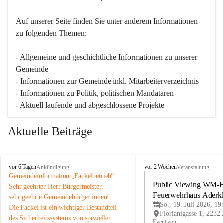
Auf unserer Seite finden Sie un­ter an­de­rem Informationen 
zu folgenden Themen:
- Allgemeine und geschichtliche Informationen zu unserer 
Gemeinde
- Informationen zur Gemeinde inkl. Mitarbeiterverzeichnis
- Informationen zu Politik, politischen Mandataren
- Aktuell laufende und abgeschlossene Projekte
Aktuelle Beiträge
A
A
vor 6 Tagen
vor 2 Wochen
Ankündigung
Veranstaltung
d
d
Gemeindeinformation „Fackelbetrieb“
e
e
Public Viewing WM-Fi
Sehr geehrter Herr Bürgermeister,
r
r
Feuerwehrhaus Aderk
sehr geehrte Gemeindebürger:innen!
k
k
So., 19. Juli 2026, 19
Die Fackel ist ein wichtiger Bestandteil 
l
l
des Sicherheitssystems von speziellen 
a
a
Event von