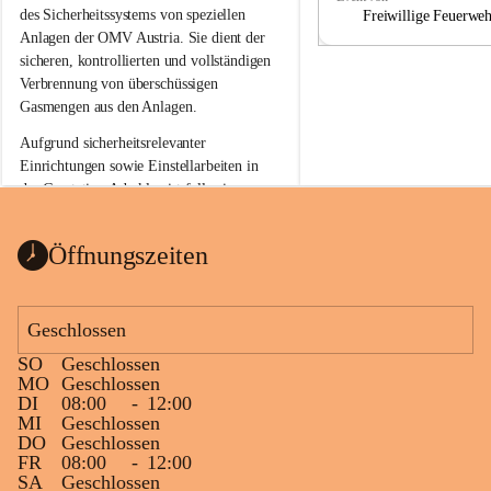
a
a
des Sicherheitssystems von speziellen 
Freiwillige Feuerwe
Anlagen der OMV Austria. Sie dient der 
sicheren, kontrollierten und vollständigen 
Verbrennung von überschüssigen 
Gasmengen aus den Anlagen.
Aufgrund sicherheitsrelevanter 
Einrichtungen sowie Einstellarbeiten in 
der Gasstation Aderklaa ist fallweise 
sichtbarerer Flammenschein an der 
Fackelanlage zu beobachten. In den 
Öffnungszeiten
kommenden Tagen und Wochen wird 
diese gut kontrollierte Flamme sichtbar 
sein.
Geschlossen
Die OMV Austria ist bemüht, für die 
SO
Geschlossen
Bevölkerung ungewohnte, jedoch 
MO
Geschlossen
technisch notwendige Betriebszustände so 
DI
08:00
-
12:00
kurz wie möglich zu halten.
MI
Geschlossen
DO
Geschlossen
Wir bitten daher die umliegende 
FR
08:00
-
12:00
Bevölkerung um Verständnis.
SA
Geschlossen