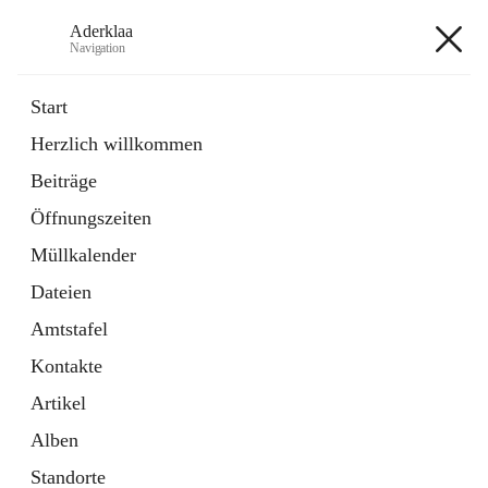
Aderklaa
Navigation
Aderklaa
Start
Herzlich willkommen
Bürgerservice
Beiträge
6 Schnellzugriffe
Öffnungszeiten
Gemeinde
3 Schnellzugriffe
Müllkalender
Dateien
+4
Amtstafel
Kontakte
Artikel
Alben
Hauptadresse
Standorte