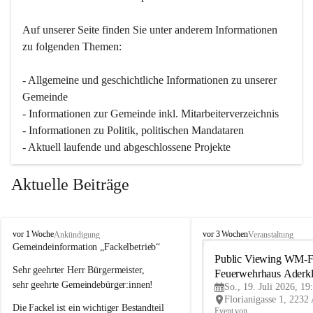
Auf unserer Seite finden Sie un­ter an­de­rem Informationen 
zu folgenden Themen:
- Allgemeine und geschichtliche Informationen zu unserer 
Gemeinde
- Informationen zur Gemeinde inkl. Mitarbeiterverzeichnis
- Informationen zu Politik, politischen Mandataren
- Aktuell laufende und abgeschlossene Projekte
Aktuelle Beiträge
A
A
vor 1 Woche
vor 3 Wochen
Ankündigung
Veranstaltung
d
d
Gemeindeinformation „Fackelbetrieb“
e
e
Public Viewing WM-Fi
Sehr geehrter Herr Bürgermeister,
r
r
Feuerwehrhaus Aderk
k
k
sehr geehrte Gemeindebürger:innen!
So., 19. Juli 2026, 19
l
l
Die Fackel ist ein wichtiger Bestandteil 
a
a
Event von