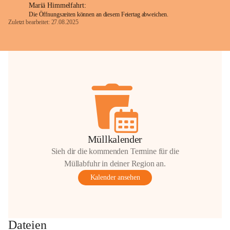
Mariä Himmelfahrt:
Die Öffnungszeiten können an diesem Feiertag abweichen.
Zuletzt bearbeitet: 27.08.2025
Glück Auf!
OMV Austria Exploration & Production 
GmbH
Anrainerservice
0800 240140
E-Mail: 
anrainer-service@omv.com
Bei Fragen, Anliegen oder Beschwerden.
Müllkalender
Sieh dir die kommenden Termine für die
Müllabfuhr in deiner Region an.
Kalender ansehen
Sehr geehrte Damen und Herren!
Die OMV wird im Zuge von 
Dateien
Wartungsarbeiten