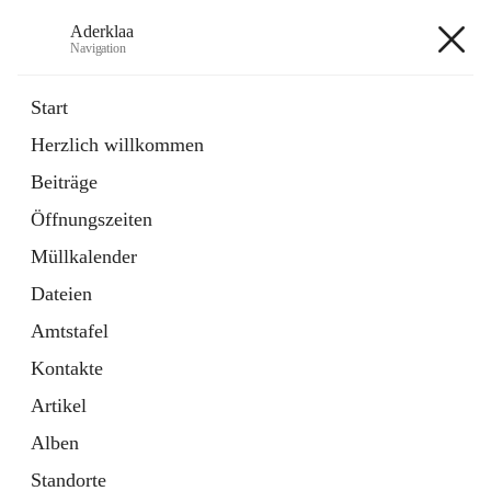
Aderklaa
Navigation
Aderklaa
Start
Herzlich willkommen
Bürgerservice
Beiträge
6 Schnellzugriffe
Öffnungszeiten
Gemeinde
3 Schnellzugriffe
Müllkalender
Dateien
+4
Amtstafel
Kontakte
Artikel
Alben
Hauptadresse
Standorte