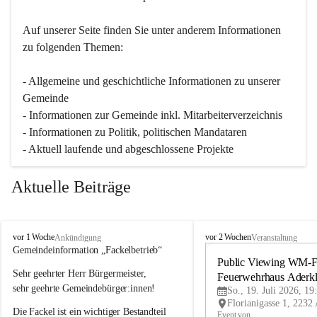
Auf unserer Seite finden Sie un­ter an­de­rem Informationen 
zu folgenden Themen:
- Allgemeine und geschichtliche Informationen zu unserer 
Gemeinde
- Informationen zur Gemeinde inkl. Mitarbeiterverzeichnis
- Informationen zu Politik, politischen Mandataren
- Aktuell laufende und abgeschlossene Projekte
Aktuelle Beiträge
A
A
vor 1 Woche
vor 2 Wochen
Ankündigung
Veranstaltung
d
d
Gemeindeinformation „Fackelbetrieb“
e
e
Public Viewing WM-Fi
Sehr geehrter Herr Bürgermeister,
r
r
Feuerwehrhaus Aderk
k
k
sehr geehrte Gemeindebürger:innen!
So., 19. Juli 2026, 19
l
l
Die Fackel ist ein wichtiger Bestandteil 
a
a
Event von