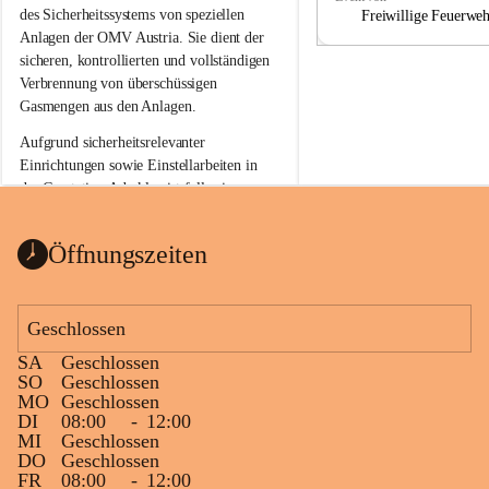
a
a
des Sicherheitssystems von speziellen 
Freiwillige Feuerwe
Anlagen der OMV Austria. Sie dient der 
sicheren, kontrollierten und vollständigen 
Verbrennung von überschüssigen 
Gasmengen aus den Anlagen.
Aufgrund sicherheitsrelevanter 
Einrichtungen sowie Einstellarbeiten in 
der Gasstation Aderklaa ist fallweise 
sichtbarerer Flammenschein an der 
Fackelanlage zu beobachten. In den 
Öffnungszeiten
kommenden Tagen und Wochen wird 
diese gut kontrollierte Flamme sichtbar 
sein.
Geschlossen
Die OMV Austria ist bemüht, für die 
SA
Geschlossen
Bevölkerung ungewohnte, jedoch 
SO
Geschlossen
technisch notwendige Betriebszustände so 
MO
Geschlossen
kurz wie möglich zu halten.
DI
08:00
-
12:00
MI
Geschlossen
Wir bitten daher die umliegende 
DO
Geschlossen
Bevölkerung um Verständnis.
FR
08:00
-
12:00