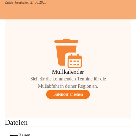
Zuletzt bearbeitet: 27.08.2025
Glück Auf!
OMV Austria Exploration & Production 
GmbH
Anrainerservice
0800 240140
E-Mail: 
anrainer-service@omv.com
Müllkalender
Bei Fragen, Anliegen oder Beschwerden.
Sieh dir die kommenden Termine für die
Müllabfuhr in deiner Region an.
Kalender ansehen
Sehr geehrte Damen und Herren!
Dateien
Die OMV wird im Zuge von 
Wartungsarbeiten
Bauen