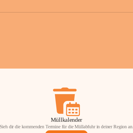
der Gemei
Sollten Sie
erhalten od
Mail tatsä
stammt, kon
Gemeindeam
für Sie.
Vielen Dan
Ihre Mithil
Bernhard 
Bürgermeis
Müllkalender
Sieh dir die kommenden Termine für die Müllabfuhr in deiner Region an