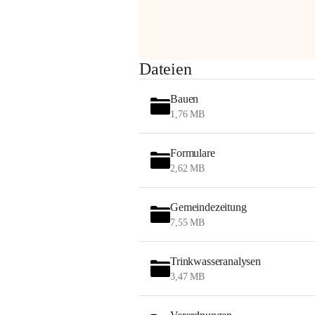
am Montag, 10. August 2026 auf der 
Station ADERKLAA Gas abfackeln.
Es kann zu Geräuschbildung und 
Dateien
Flammenerscheinungen kommen.
Mitarbeiter der OMV sind vor Ort und 
Bauen
haben alle Sicherheitsvorkehrungen 
1,76 MB
getroffen.
Danke für Ihr Verständnis.
Formulare
Alarmdienst
2,62 MB
OMV AustriaExploration & Production 
GmbH
Gemeindezeitung
Protteser Straße 40
7,55 MB
2230 Gänserndorf 
Austria
Tel. +43 1 404 40 - 327 15
Trinkwasseranalysen
Fax +43 1 404 40 - 390 27 
3,47 MB
Mailto: 
omv.alarmdienst@kontraktor.at
http://www.omv.com