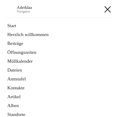
Aderklaa
Navigation
Aderklaa
Start
Herzlich willkommen
Bürgerservice
Beiträge
6 Schnellzugriffe
Öffnungszeiten
Gemeinde
3 Schnellzugriffe
Müllkalender
Dateien
+4
Amtstafel
Kontakte
Artikel
Alben
Hauptadresse
Standorte