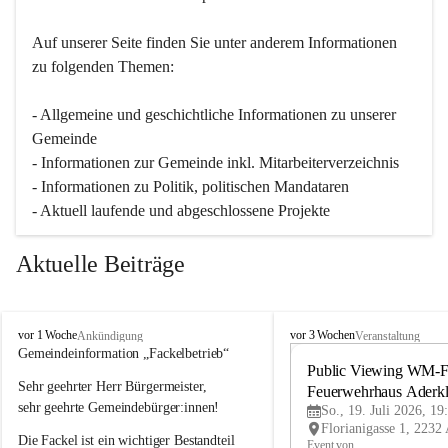
Auf unserer Seite finden Sie un­ter an­de­rem Informationen 
zu folgenden Themen:
- Allgemeine und geschichtliche Informationen zu unserer 
Gemeinde
- Informationen zur Gemeinde inkl. Mitarbeiterverzeichnis
- Informationen zu Politik, politischen Mandataren
- Aktuell laufende und abgeschlossene Projekte
Aktuelle Beiträge
A
A
vor 1 Woche
vor 3 Wochen
Ankündigung
Veranstaltung
d
d
Gemeindeinformation „Fackelbetrieb“
e
e
Public Viewing WM-Fi
Sehr geehrter Herr Bürgermeister,
r
r
Feuerwehrhaus Aderk
k
k
sehr geehrte Gemeindebürger:innen!
So., 19. Juli 2026, 19
l
l
Die Fackel ist ein wichtiger Bestandteil 
a
a
Event von