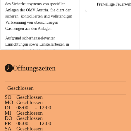
a
a
des Sicherheitssystems von speziellen 
Freiwillige Feuerwe
Anlagen der OMV Austria. Sie dient der 
sicheren, kontrollierten und vollständigen 
Verbrennung von überschüssigen 
Gasmengen aus den Anlagen.
Aufgrund sicherheitsrelevanter 
Einrichtungen sowie Einstellarbeiten in 
der Gasstation Aderklaa ist fallweise 
sichtbarerer Flammenschein an der 
Fackelanlage zu beobachten. In den 
Öffnungszeiten
kommenden Tagen und Wochen wird 
diese gut kontrollierte Flamme sichtbar 
sein.
Geschlossen
Die OMV Austria ist bemüht, für die 
SO
Geschlossen
Bevölkerung ungewohnte, jedoch 
MO
Geschlossen
technisch notwendige Betriebszustände so 
DI
08:00
-
12:00
kurz wie möglich zu halten.
MI
Geschlossen
DO
Geschlossen
Wir bitten daher die umliegende 
FR
08:00
-
12:00
Bevölkerung um Verständnis.
SA
Geschlossen