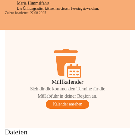
Mariä Himmelfahrt:
Die Öffnungszeiten können an diesem Feiertag abweichen.
Zuletzt bearbeitet: 27.08.2025
Glück Auf!
OMV Austria Exploration & Production 
GmbH
Anrainerservice
0800 240140
E-Mail: 
anrainer-service@omv.com
Bei Fragen, Anliegen oder Beschwerden.
Müllkalender
Sieh dir die kommenden Termine für die
Müllabfuhr in deiner Region an.
Kalender ansehen
Sehr geehrte Damen und Herren!
Die OMV wird im Zuge von 
Dateien
Wartungsarbeiten