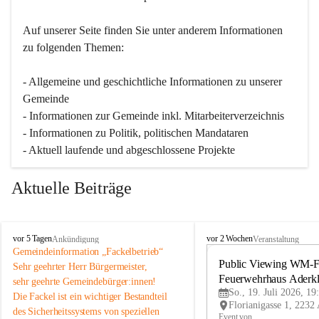
Auf unserer Seite finden Sie un­ter an­de­rem Informationen 
zu folgenden Themen:
- Allgemeine und geschichtliche Informationen zu unserer 
Gemeinde
- Informationen zur Gemeinde inkl. Mitarbeiterverzeichnis
- Informationen zu Politik, politischen Mandataren
- Aktuell laufende und abgeschlossene Projekte
Aktuelle Beiträge
A
A
vor 5 Tagen
vor 2 Wochen
Ankündigung
Veranstaltung
d
d
Gemeindeinformation „Fackelbetrieb“
e
e
Public Viewing WM-Fi
Sehr geehrter Herr Bürgermeister,
r
r
Feuerwehrhaus Aderk
sehr geehrte Gemeindebürger:innen!
k
k
So., 19. Juli 2026, 19
Die Fackel ist ein wichtiger Bestandteil 
l
l
des Sicherheitssystems von speziellen 
a
a
Event von