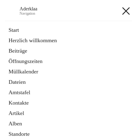
Aderklaa
Navigation
Aderklaa
Start
Herzlich willkommen
Bürgerservice
Beiträge
6 Schnellzugriffe
Öffnungszeiten
Gemeinde
3 Schnellzugriffe
Müllkalender
Dateien
+4
Amtstafel
Kontakte
Artikel
Alben
Hauptadresse
Standorte