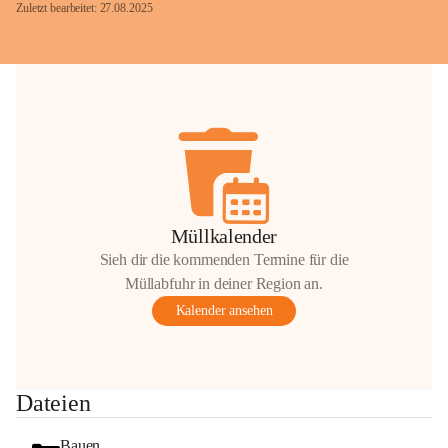
Zuletzt bearbeitet: 27.08.2025
Glück Auf!
OMV Austria Exploration & Production 
GmbH
Anrainerservice
0800 240140
E-Mail: 
anrainer-service@omv.com
Müllkalender
Bei Fragen, Anliegen oder Beschwerden.
Sieh dir die kommenden Termine für die
Müllabfuhr in deiner Region an.
Kalender ansehen
Sehr geehrte Damen und Herren!
Dateien
Die OMV wird im Zuge von 
Wartungsarbeiten
Bauen