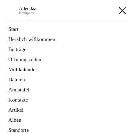
Aderklaa
Navigation
Aderklaa
Start
Herzlich willkommen
Bürgerservice
Beiträge
6 Schnellzugriffe
Öffnungszeiten
Gemeinde
3 Schnellzugriffe
Müllkalender
Dateien
+4
Amtstafel
Kontakte
Artikel
Alben
Hauptadresse
Standorte