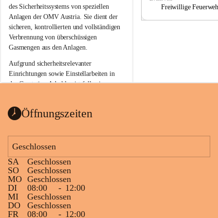
a
a
des Sicherheitssystems von speziellen 
Freiwillige Feuerwe
Anlagen der OMV Austria. Sie dient der 
sicheren, kontrollierten und vollständigen 
Verbrennung von überschüssigen 
Gasmengen aus den Anlagen.
Aufgrund sicherheitsrelevanter 
Einrichtungen sowie Einstellarbeiten in 
der Gasstation Aderklaa ist fallweise 
sichtbarerer Flammenschein an der 
Fackelanlage zu beobachten. In den 
Öffnungszeiten
kommenden Tagen und Wochen wird 
diese gut kontrollierte Flamme sichtbar 
sein.
Geschlossen
Die OMV Austria ist bemüht, für die 
SA
Geschlossen
Bevölkerung ungewohnte, jedoch 
SO
Geschlossen
technisch notwendige Betriebszustände so 
MO
Geschlossen
kurz wie möglich zu halten.
DI
08:00
-
12:00
MI
Geschlossen
Wir bitten daher die umliegende 
DO
Geschlossen
Bevölkerung um Verständnis.
FR
08:00
-
12:00