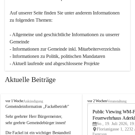
Auf unserer Seite finden Sie un­ter an­de­rem Informationen 
zu folgenden Themen:
- Allgemeine und geschichtliche Informationen zu unserer 
Gemeinde
- Informationen zur Gemeinde inkl. Mitarbeiterverzeichnis
- Informationen zu Politik, politischen Mandataren
- Aktuell laufende und abgeschlossene Projekte
Aktuelle Beiträge
A
A
vor 1 Woche
vor 2 Wochen
Ankündigung
Veranstaltung
d
d
Gemeindeinformation „Fackelbetrieb“
e
e
Public Viewing WM-Fi
Sehr geehrter Herr Bürgermeister,
r
r
Feuerwehrhaus Aderk
k
k
sehr geehrte Gemeindebürger:innen!
So., 19. Juli 2026, 19
l
l
Die Fackel ist ein wichtiger Bestandteil 
a
a
Event von