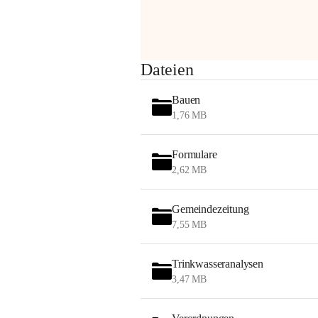
Sehr geehrte Damen und Herren!
Dateien
Die OMV wird im Zuge von 
Bauen
Wartungsarbeiten
1,76 MB
am Montag, 10. August 2026 auf der 
Formulare
Station ADERKLAA Gas abfackeln.
2,62 MB
Es kann zu Geräuschbildung und 
Flammenerscheinungen kommen.
Gemeindezeitung
Mitarbeiter der OMV sind vor Ort und 
7,55 MB
haben alle Sicherheitsvorkehrungen 
getroffen.
Trinkwasseranalysen
Danke für Ihr Verständnis.
3,47 MB
Alarmdienst