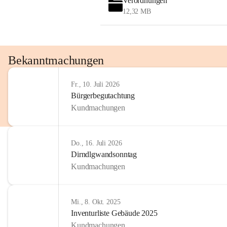
Verordnungen
OMV AustriaExploration & Production 
12,32 MB
GmbH
Protteser Straße 40
2230 Gänserndorf 
Austria
Tel. +43 1 404 40 - 327 15
Bekanntmachungen
Fax +43 1 404 40 - 390 27 
Mailto: 
omv.alarmdienst@kontraktor.at
Fr., 10. Juli 2026
http://www.omv.com
Bürgerbegutachtung
Kundmachungen
Do., 16. Juli 2026
Dirndlgwandsonntag
Kundmachungen
Mi., 8. Okt. 2025
Inventurliste Gebäude 2025
Kundmachungen