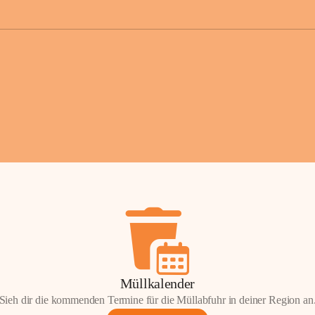
der Gemei
Sollten Sie
erhalten od
Mail tatsä
stammt, kon
Gemeindeam
für Sie.
Vielen Dan
Ihre Mithil
Bernhard 
Bürgermeis
Müllkalender
Sieh dir die kommenden Termine für die Müllabfuhr in deiner Region an