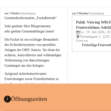
A
A
vor 1 Woche
vor 2 Wochen
Ankündigung
Veranstaltung
d
d
Gemeindeinformation „Fackelbetrieb“
e
e
Public Viewing WM-Fi
Sehr geehrter Herr Bürgermeister,
r
r
Feuerwehrhaus Aderk
k
k
sehr geehrte Gemeindebürger:innen!
So., 19. Juli 2026, 19
l
l
Die Fackel ist ein wichtiger Bestandteil 
a
a
Event von
a
a
des Sicherheitssystems von speziellen 
Freiwillige Feuerwe
Anlagen der OMV Austria. Sie dient der 
sicheren, kontrollierten und vollständigen 
Verbrennung von überschüssigen 
Gasmengen aus den Anlagen.
Aufgrund sicherheitsrelevanter 
Einrichtungen sowie Einstellarbeiten in 
der Gasstation Aderklaa ist fallweise 
sichtbarerer Flammenschein an der 
Fackelanlage zu beobachten. In den 
Öffnungszeiten
kommenden Tagen und Wochen wird 
diese gut kontrollierte Flamme sichtbar 
sein.