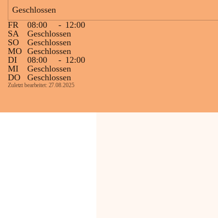
Geschlossen
Die OMV Austria ist bemüht, für die 
FR
08:00
-
12:00
Bevölkerung ungewohnte, jedoch 
SA
Geschlossen
technisch notwendige Betriebszustände so 
SO
Geschlossen
kurz wie möglich zu halten.
MO
Geschlossen
DI
08:00
-
12:00
Wir bitten daher die umliegende 
MI
Geschlossen
Bevölkerung um Verständnis.
DO
Geschlossen
Zuletzt bearbeitet: 27.08.2025
Glück Auf!
OMV Austria Exploration & Production 
GmbH
Anrainerservice
0800 240140
E-Mail: 
anrainer-service@omv.com
Bei Fragen, Anliegen oder Beschwerden.