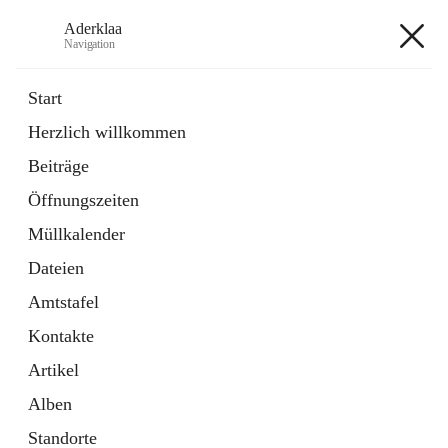
Aderklaa
Navigation
Aderklaa
Start
Herzlich willkommen
Bürgerservice
Beiträge
6 Schnellzugriffe
Öffnungszeiten
Gemeinde
3 Schnellzugriffe
Müllkalender
Dateien
+4
Amtstafel
Kontakte
Artikel
Alben
Hauptadresse
Standorte