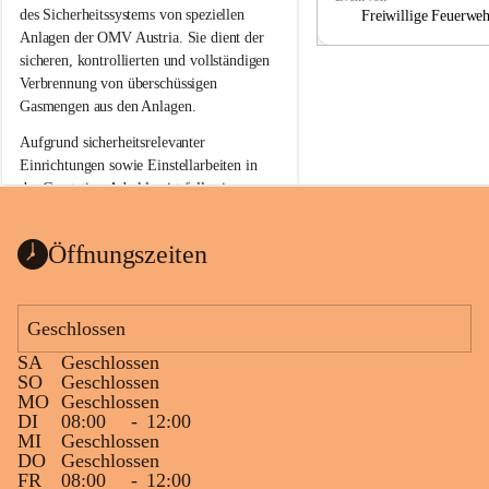
a
a
des Sicherheitssystems von speziellen 
Freiwillige Feuerwe
Anlagen der OMV Austria. Sie dient der 
sicheren, kontrollierten und vollständigen 
Verbrennung von überschüssigen 
Gasmengen aus den Anlagen.
Aufgrund sicherheitsrelevanter 
Einrichtungen sowie Einstellarbeiten in 
der Gasstation Aderklaa ist fallweise 
sichtbarerer Flammenschein an der 
Fackelanlage zu beobachten. In den 
Öffnungszeiten
kommenden Tagen und Wochen wird 
diese gut kontrollierte Flamme sichtbar 
sein.
Geschlossen
Die OMV Austria ist bemüht, für die 
SA
Geschlossen
Bevölkerung ungewohnte, jedoch 
SO
Geschlossen
technisch notwendige Betriebszustände so 
MO
Geschlossen
kurz wie möglich zu halten.
DI
08:00
-
12:00
MI
Geschlossen
Wir bitten daher die umliegende 
DO
Geschlossen
Bevölkerung um Verständnis.
FR
08:00
-
12:00