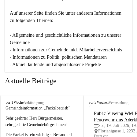
Auf unserer Seite finden Sie un­ter an­de­rem Informationen 
zu folgenden Themen:
- Allgemeine und geschichtliche Informationen zu unserer 
Gemeinde
- Informationen zur Gemeinde inkl. Mitarbeiterverzeichnis
- Informationen zu Politik, politischen Mandataren
- Aktuell laufende und abgeschlossene Projekte
Aktuelle Beiträge
A
A
vor 1 Woche
vor 3 Wochen
Ankündigung
Veranstaltung
d
d
Gemeindeinformation „Fackelbetrieb“
e
e
Public Viewing WM-Fi
Sehr geehrter Herr Bürgermeister,
r
r
Feuerwehrhaus Aderk
k
k
sehr geehrte Gemeindebürger:innen!
So., 19. Juli 2026, 19
l
l
Die Fackel ist ein wichtiger Bestandteil 
a
a
Event von