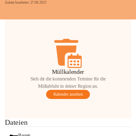
Zuletzt bearbeitet: 27.08.2025
Glück Auf!
OMV Austria Exploration & Production 
GmbH
Anrainerservice
0800 240140
E-Mail: 
anrainer-service@omv.com
Müllkalender
Bei Fragen, Anliegen oder Beschwerden.
Sieh dir die kommenden Termine für die
Müllabfuhr in deiner Region an.
Kalender ansehen
Sehr geehrte Damen und Herren!
Dateien
Die OMV wird im Zuge von 
Wartungsarbeiten
Bauen