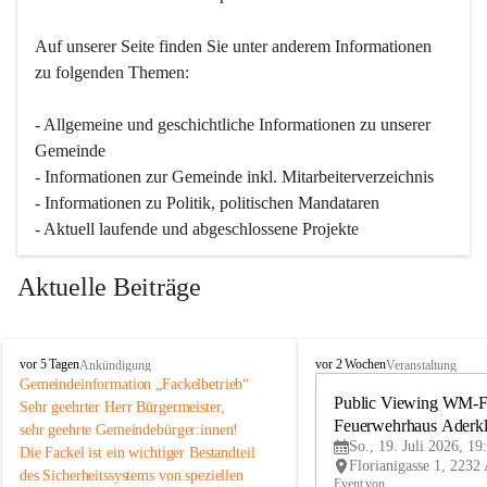
Auf unserer Seite finden Sie un­ter an­de­rem Informationen 
zu folgenden Themen:
- Allgemeine und geschichtliche Informationen zu unserer 
Gemeinde
- Informationen zur Gemeinde inkl. Mitarbeiterverzeichnis
- Informationen zu Politik, politischen Mandataren
- Aktuell laufende und abgeschlossene Projekte
Aktuelle Beiträge
A
A
vor 5 Tagen
vor 2 Wochen
Ankündigung
Veranstaltung
d
d
Gemeindeinformation „Fackelbetrieb“
e
e
Public Viewing WM-Fi
Sehr geehrter Herr Bürgermeister,
r
r
Feuerwehrhaus Aderk
sehr geehrte Gemeindebürger:innen!
k
k
So., 19. Juli 2026, 19
Die Fackel ist ein wichtiger Bestandteil 
l
l
des Sicherheitssystems von speziellen 
a
a
Event von