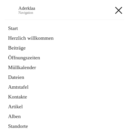
Aderklaa
Navigation
Aderklaa
Start
Herzlich willkommen
Bürgerservice
Beiträge
6 Schnellzugriffe
Öffnungszeiten
Gemeinde
3 Schnellzugriffe
Müllkalender
Dateien
+4
Amtstafel
Kontakte
Artikel
Alben
Hauptadresse
Standorte