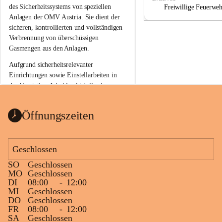
a
a
des Sicherheitssystems von speziellen 
Freiwillige Feuerwe
Anlagen der OMV Austria. Sie dient der 
sicheren, kontrollierten und vollständigen 
Verbrennung von überschüssigen 
Gasmengen aus den Anlagen.
Aufgrund sicherheitsrelevanter 
Einrichtungen sowie Einstellarbeiten in 
der Gasstation Aderklaa ist fallweise 
sichtbarerer Flammenschein an der 
Fackelanlage zu beobachten. In den 
Öffnungszeiten
kommenden Tagen und Wochen wird 
diese gut kontrollierte Flamme sichtbar 
sein.
Geschlossen
Die OMV Austria ist bemüht, für die 
SO
Geschlossen
Bevölkerung ungewohnte, jedoch 
MO
Geschlossen
technisch notwendige Betriebszustände so 
DI
08:00
-
12:00
kurz wie möglich zu halten.
MI
Geschlossen
DO
Geschlossen
Wir bitten daher die umliegende 
FR
08:00
-
12:00
Bevölkerung um Verständnis.
SA
Geschlossen