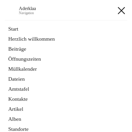
Aderklaa
Navigation
Aderklaa
Start
Herzlich willkommen
Bürgerservice
Beiträge
6 Schnellzugriffe
Öffnungszeiten
Gemeinde
3 Schnellzugriffe
Müllkalender
Dateien
+4
Amtstafel
Kontakte
Artikel
Alben
Hauptadresse
Standorte