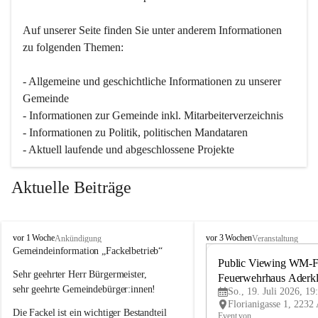
Auf unserer Seite finden Sie un­ter an­de­rem Informationen 
zu folgenden Themen:
- Allgemeine und geschichtliche Informationen zu unserer 
Gemeinde
- Informationen zur Gemeinde inkl. Mitarbeiterverzeichnis
- Informationen zu Politik, politischen Mandataren
- Aktuell laufende und abgeschlossene Projekte
Aktuelle Beiträge
A
A
vor 1 Woche
vor 3 Wochen
Ankündigung
Veranstaltung
d
d
Gemeindeinformation „Fackelbetrieb“
e
e
Public Viewing WM-Fi
Sehr geehrter Herr Bürgermeister,
r
r
Feuerwehrhaus Aderk
k
k
sehr geehrte Gemeindebürger:innen!
So., 19. Juli 2026, 19
l
l
Die Fackel ist ein wichtiger Bestandteil 
a
a
Event von