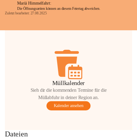
Mariä Himmelfahrt:
Die Öffnungszeiten können an diesem Feiertag abweichen.
Zuletzt bearbeitet: 27.08.2025
Glück Auf!
OMV Austria Exploration & Production 
GmbH
Anrainerservice
0800 240140
E-Mail: 
anrainer-service@omv.com
Bei Fragen, Anliegen oder Beschwerden.
Müllkalender
Sieh dir die kommenden Termine für die
Müllabfuhr in deiner Region an.
Kalender ansehen
Sehr geehrte Damen und Herren!
Die OMV wird im Zuge von 
Dateien
Wartungsarbeiten