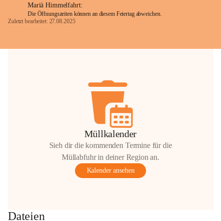
Mariä Himmelfahrt:
Die Öffnungszeiten können an diesem Feiertag abweichen.
Zuletzt bearbeitet: 27.08.2025
Glück Auf!
OMV Austria Exploration & Production 
GmbH
Anrainerservice
0800 240140
E-Mail: 
anrainer-service@omv.com
Bei Fragen, Anliegen oder Beschwerden.
Müllkalender
Sieh dir die kommenden Termine für die
Müllabfuhr in deiner Region an.
Kalender ansehen
Sehr geehrte Damen und Herren!
Die OMV wird im Zuge von 
Dateien
Wartungsarbeiten