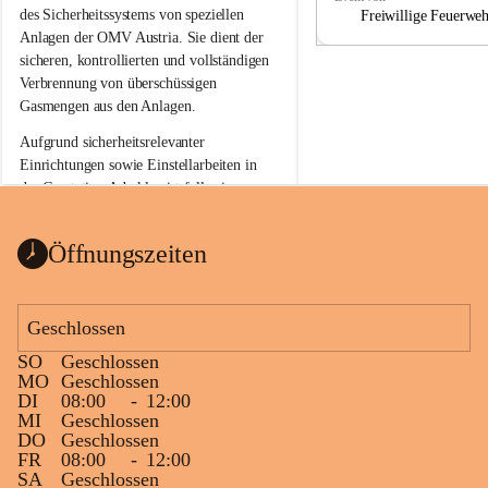
a
a
des Sicherheitssystems von speziellen 
Freiwillige Feuerwe
Anlagen der OMV Austria. Sie dient der 
sicheren, kontrollierten und vollständigen 
Verbrennung von überschüssigen 
Gasmengen aus den Anlagen.
Aufgrund sicherheitsrelevanter 
Einrichtungen sowie Einstellarbeiten in 
der Gasstation Aderklaa ist fallweise 
sichtbarerer Flammenschein an der 
Fackelanlage zu beobachten. In den 
Öffnungszeiten
kommenden Tagen und Wochen wird 
diese gut kontrollierte Flamme sichtbar 
sein.
Geschlossen
Die OMV Austria ist bemüht, für die 
SO
Geschlossen
Bevölkerung ungewohnte, jedoch 
MO
Geschlossen
technisch notwendige Betriebszustände so 
DI
08:00
-
12:00
kurz wie möglich zu halten.
MI
Geschlossen
DO
Geschlossen
Wir bitten daher die umliegende 
FR
08:00
-
12:00
Bevölkerung um Verständnis.
SA
Geschlossen