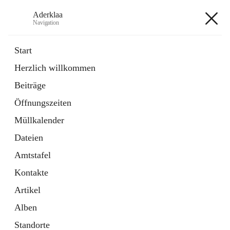
Aderklaa
Navigation
Aderklaa
Start
Herzlich willkommen
Bürgerservice
Beiträge
6 Schnellzugriffe
Öffnungszeiten
Gemeinde
3 Schnellzugriffe
Müllkalender
Dateien
+4
Amtstafel
Kontakte
Artikel
Alben
Hauptadresse
Standorte