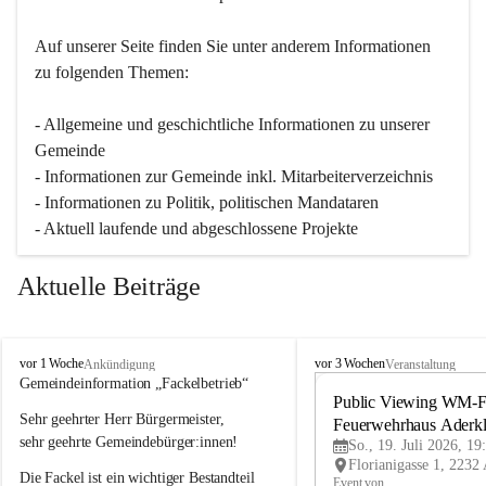
Auf unserer Seite finden Sie un­ter an­de­rem Informationen 
zu folgenden Themen:
- Allgemeine und geschichtliche Informationen zu unserer 
Gemeinde
- Informationen zur Gemeinde inkl. Mitarbeiterverzeichnis
- Informationen zu Politik, politischen Mandataren
- Aktuell laufende und abgeschlossene Projekte
Aktuelle Beiträge
A
A
vor 1 Woche
vor 3 Wochen
Ankündigung
Veranstaltung
d
d
Gemeindeinformation „Fackelbetrieb“
e
e
Public Viewing WM-Fi
Sehr geehrter Herr Bürgermeister,
r
r
Feuerwehrhaus Aderk
k
k
sehr geehrte Gemeindebürger:innen!
So., 19. Juli 2026, 19
l
l
Die Fackel ist ein wichtiger Bestandteil 
a
a
Event von