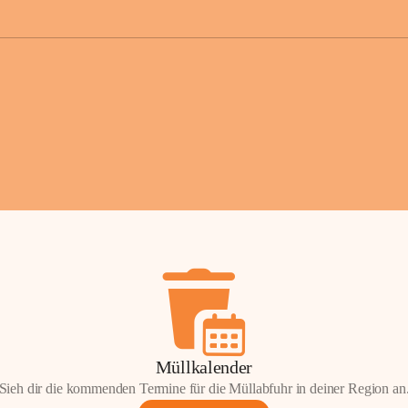
der Gemei
Sollten Sie
erhalten od
Mail tatsä
stammt, kon
Gemeindeam
für Sie.
Vielen Dan
Ihre Mithil
Bernhard 
Bürgermeis
Müllkalender
Sieh dir die kommenden Termine für die Müllabfuhr in deiner Region an