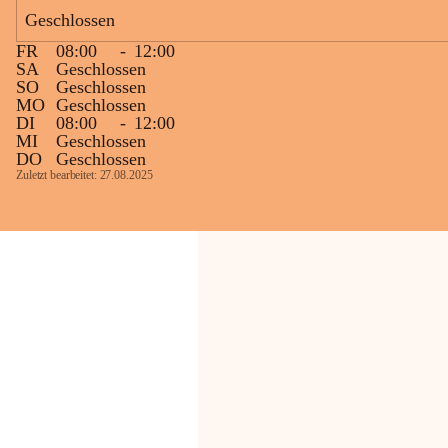
Bevölkerung ungewohnte, jedoch 
Geschlossen
technisch notwendige Betriebszustände so 
kurz wie möglich zu halten.
FR
08:00
-
12:00
Wir bitten daher die umliegende 
SA
Geschlossen
SO
Geschlossen
Bevölkerung um Verständnis.
MO
Geschlossen
DI
08:00
-
12:00
Glück Auf!
MI
Geschlossen
OMV Austria Exploration & Production 
DO
Geschlossen
GmbH
Zuletzt bearbeitet: 27.08.2025
Anrainerservice
0800 240140
E-Mail: 
anrainer-service@omv.com
Bei Fragen, Anliegen oder Beschwerden.
Sehr geehrte Damen und Herren!
Die OMV wird im Zuge von 
Wartungsarbeiten