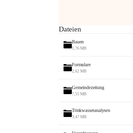
am Montag, 10. August 2026 auf der 
Station ADERKLAA Gas abfackeln.
Es kann zu Geräuschbildung und 
Dateien
Flammenerscheinungen kommen.
Mitarbeiter der OMV sind vor Ort und 
Bauen
haben alle Sicherheitsvorkehrungen 
1,76 MB
getroffen.
Danke für Ihr Verständnis.
Formulare
Alarmdienst
2,62 MB
OMV AustriaExploration & Production 
GmbH
Gemeindezeitung
Protteser Straße 40
7,55 MB
2230 Gänserndorf 
Austria
Tel. +43 1 404 40 - 327 15
Trinkwasseranalysen
Fax +43 1 404 40 - 390 27 
3,47 MB
Mailto: 
omv.alarmdienst@kontraktor.at
http://www.omv.com