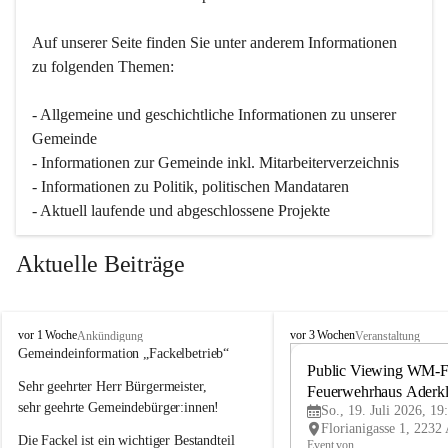
Auf unserer Seite finden Sie un­ter an­de­rem Informationen 
zu folgenden Themen:
- Allgemeine und geschichtliche Informationen zu unserer 
Gemeinde
- Informationen zur Gemeinde inkl. Mitarbeiterverzeichnis
- Informationen zu Politik, politischen Mandataren
- Aktuell laufende und abgeschlossene Projekte
Aktuelle Beiträge
A
A
vor 1 Woche
vor 3 Wochen
Ankündigung
Veranstaltung
d
d
Gemeindeinformation „Fackelbetrieb“
e
e
Public Viewing WM-Fi
Sehr geehrter Herr Bürgermeister,
r
r
Feuerwehrhaus Aderk
k
k
sehr geehrte Gemeindebürger:innen!
So., 19. Juli 2026, 19
l
l
Die Fackel ist ein wichtiger Bestandteil 
a
a
Event von