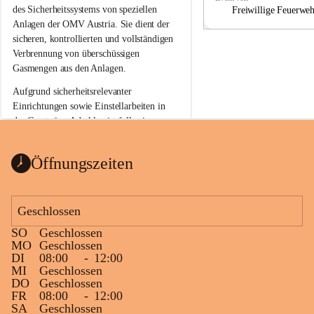
a
a
des Sicherheitssystems von speziellen 
Freiwillige Feuerwe
Anlagen der OMV Austria. Sie dient der 
sicheren, kontrollierten und vollständigen 
Verbrennung von überschüssigen 
Gasmengen aus den Anlagen.
Aufgrund sicherheitsrelevanter 
Einrichtungen sowie Einstellarbeiten in 
der Gasstation Aderklaa ist fallweise 
sichtbarerer Flammenschein an der 
Fackelanlage zu beobachten. In den 
Öffnungszeiten
kommenden Tagen und Wochen wird 
diese gut kontrollierte Flamme sichtbar 
sein.
Geschlossen
Die OMV Austria ist bemüht, für die 
SO
Geschlossen
Bevölkerung ungewohnte, jedoch 
MO
Geschlossen
technisch notwendige Betriebszustände so 
DI
08:00
-
12:00
kurz wie möglich zu halten.
MI
Geschlossen
DO
Geschlossen
Wir bitten daher die umliegende 
FR
08:00
-
12:00
Bevölkerung um Verständnis.
SA
Geschlossen