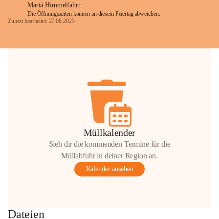
Mariä Himmelfahrt:
Die Öffnungszeiten können an diesem Feiertag abweichen.
Zuletzt bearbeitet: 27.08.2025
Glück Auf!
OMV Austria Exploration & Production 
GmbH
Anrainerservice
0800 240140
E-Mail: 
anrainer-service@omv.com
Bei Fragen, Anliegen oder Beschwerden.
Müllkalender
Sieh dir die kommenden Termine für die
Müllabfuhr in deiner Region an.
Kalender ansehen
Sehr geehrte Damen und Herren!
Die OMV wird im Zuge von 
Dateien
Wartungsarbeiten