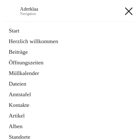
Aderklaa
Navigation
Aderklaa
Start
Herzlich willkommen
Bürgerservice
Beiträge
6 Schnellzugriffe
Öffnungszeiten
Gemeinde
3 Schnellzugriffe
Müllkalender
Dateien
+4
Amtstafel
Kontakte
Artikel
Alben
Hauptadresse
Standorte