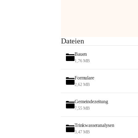
Sehr geehrte Damen und Herren!
Dateien
Die OMV wird im Zuge von 
Wartungsarbeiten
Bauen
am Montag, 10. August 2026 auf der 
1,76 MB
Station ADERKLAA Gas abfackeln.
Formulare
Es kann zu Geräuschbildung und 
2,62 MB
Flammenerscheinungen kommen.
Mitarbeiter der OMV sind vor Ort und 
haben alle Sicherheitsvorkehrungen 
Gemeindezeitung
getroffen.
7,55 MB
Danke für Ihr Verständnis.
Trinkwasseranalysen
Alarmdienst
3,47 MB