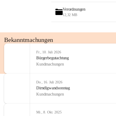
OMV AustriaExploration & Production 
GmbH
Verordnungen
Protteser Straße 40
12,32 MB
2230 Gänserndorf 
Austria
Tel. +43 1 404 40 - 327 15
Fax +43 1 404 40 - 390 27 
Bekanntmachungen
Mailto: 
omv.alarmdienst@kontraktor.at
http://www.omv.com
Fr., 10. Juli 2026
Bürgerbegutachtung
Kundmachungen
Do., 16. Juli 2026
Dirndlgwandsonntag
Kundmachungen
Mi., 8. Okt. 2025