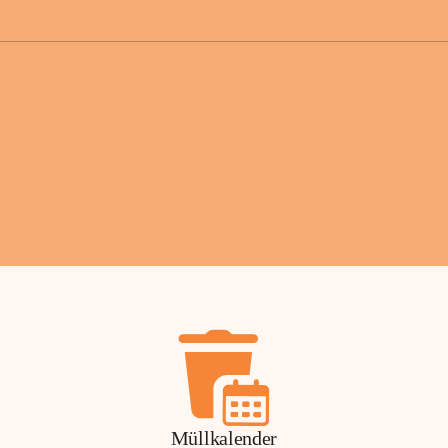
der Gemei
Sollten Sie
erhalten od
Mail tatsä
stammt, kon
Gemeindeam
für Sie.
Vielen Dan
Ihre Mithil
Bernhard 
Bürgermeis
Müllkalender