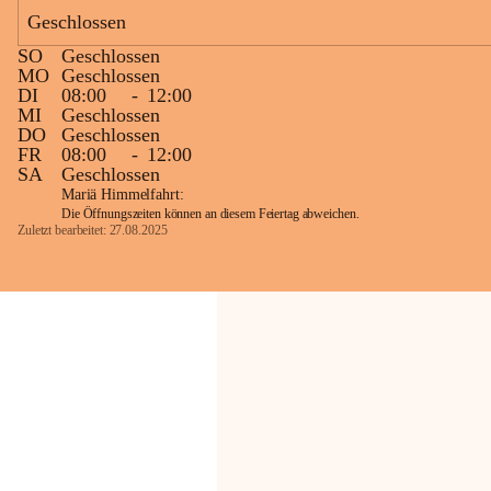
Geschlossen
Die OMV Austria ist bemüht, für die 
SO
Geschlossen
Bevölkerung ungewohnte, jedoch 
MO
Geschlossen
technisch notwendige Betriebszustände so 
DI
08:00
-
12:00
kurz wie möglich zu halten.
MI
Geschlossen
DO
Geschlossen
Wir bitten daher die umliegende 
FR
08:00
-
12:00
Bevölkerung um Verständnis.
SA
Geschlossen
Mariä Himmelfahrt:
Die Öffnungszeiten können an diesem Feiertag abweichen.
Zuletzt bearbeitet: 27.08.2025
Glück Auf!
OMV Austria Exploration & Production 
GmbH
Anrainerservice
0800 240140
E-Mail: 
anrainer-service@omv.com
Bei Fragen, Anliegen oder Beschwerden.