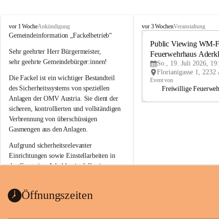
A
A
vor 1 Woche
vor 3 Wochen
Ankündigung
Veranstaltung
d
d
Gemeindeinformation „Fackelbetrieb“
e
e
Public Viewing WM-Fi
Sehr geehrter Herr Bürgermeister,
r
r
Feuerwehrhaus Aderk
k
k
sehr geehrte Gemeindebürger:innen!
So., 19. Juli 2026, 19
l
l
Die Fackel ist ein wichtiger Bestandteil 
a
a
Event von
a
a
des Sicherheitssystems von speziellen 
Freiwillige Feuerwe
Anlagen der OMV Austria. Sie dient der 
sicheren, kontrollierten und vollständigen 
Verbrennung von überschüssigen 
Gasmengen aus den Anlagen.
Aufgrund sicherheitsrelevanter 
Einrichtungen sowie Einstellarbeiten in 
der Gasstation Aderklaa ist fallweise 
sichtbarerer Flammenschein an der 
Fackelanlage zu beobachten. In den 
Öffnungszeiten
kommenden Tagen und Wochen wird 
diese gut kontrollierte Flamme sichtbar 
sein.