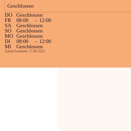
Bevölkerung ungewohnte, jedoch 
Geschlossen
technisch notwendige Betriebszustände so 
kurz wie möglich zu halten.
DO
Geschlossen
Wir bitten daher die umliegende 
FR
08:00
-
12:00
SA
Geschlossen
Bevölkerung um Verständnis.
SO
Geschlossen
MO
Geschlossen
Glück Auf!
DI
08:00
-
12:00
OMV Austria Exploration & Production 
MI
Geschlossen
GmbH
Zuletzt bearbeitet: 27.08.2025
Anrainerservice
0800 240140
E-Mail: 
anrainer-service@omv.com
Bei Fragen, Anliegen oder Beschwerden.
Sehr geehrte Damen und Herren!
Die OMV wird im Zuge von 
Wartungsarbeiten