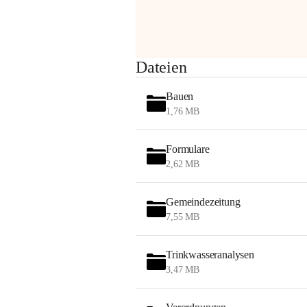
am Montag, 10. August 2026 auf der 
Station ADERKLAA Gas abfackeln.
Es kann zu Geräuschbildung und 
Dateien
Flammenerscheinungen kommen.
Mitarbeiter der OMV sind vor Ort und 
Bauen
haben alle Sicherheitsvorkehrungen 
1,76 MB
getroffen.
Danke für Ihr Verständnis.
Formulare
Alarmdienst
2,62 MB
OMV AustriaExploration & Production 
GmbH
Gemeindezeitung
Protteser Straße 40
7,55 MB
2230 Gänserndorf 
Austria
Tel. +43 1 404 40 - 327 15
Trinkwasseranalysen
Fax +43 1 404 40 - 390 27 
3,47 MB
Mailto: 
omv.alarmdienst@kontraktor.at
http://www.omv.com