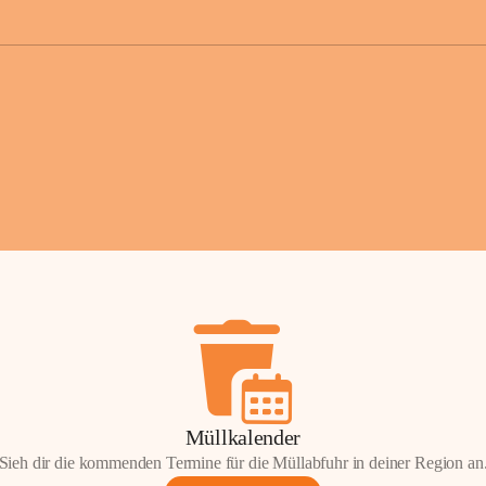
der Gemei
Sollten Sie
erhalten od
Mail tatsä
stammt, kon
Gemeindeam
für Sie.
Vielen Dan
Ihre Mithil
Bernhard 
Bürgermeis
Müllkalender
Sieh dir die kommenden Termine für die Müllabfuhr in deiner Region an